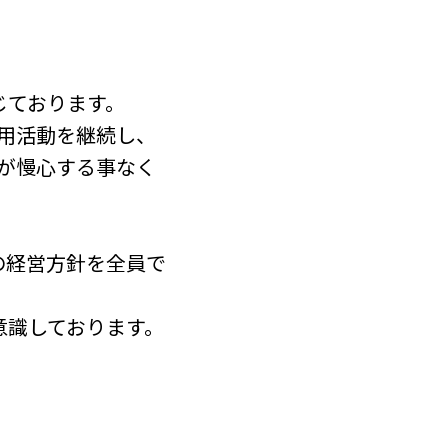
じております。
用活動を継続し、
が慢心する事なく
。
の経営方針を全員で
意識しております。