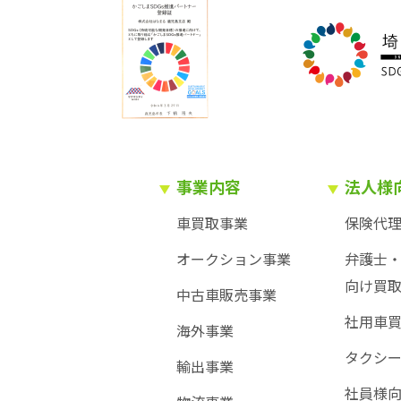
事業内容
法人様
車買取事業
保険代
オークション事業
弁護士
向け買
中古車販売事業
社用車
海外事業
タクシ
輸出事業
社員様