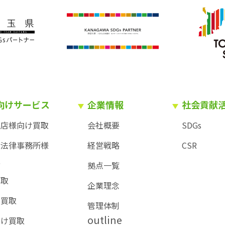
向けサービス
企業情報
社会貢献
理店様向け買取
会社概要
SDGs
・法律事務所様
経営戦略
CSR
取
拠点一覧
買取
企業理念
ー買取
管理体制
outline
向け買取