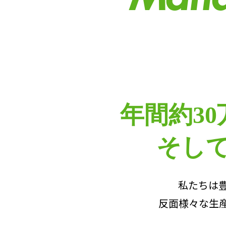
年間約3
そし
私たちは
反面様々な生