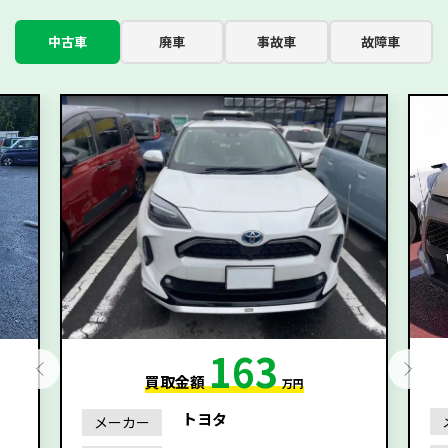
中古車
廃車
事故車
故障車
163
買取金額
万円
トヨタ
メーカー