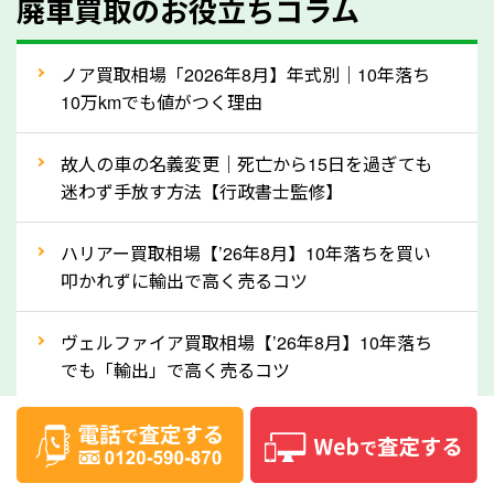
廃車買取のお役立ちコラム
人気の車種は廃車の状態でも、高価買取が可能です。
特にスポーツカー・トラックのほか、海外で人気の国
ノア買取相場「2026年8月】年式別｜10年落ち
産車は高く買取が可能です。「廃車＝買取できない」
10万kmでも値がつく理由
というイメージがありますが、鹿児島県の「ソコカ
ラ」なら廃車の車も適正価格で買取できます。他社で
故人の車の名義変更｜死亡から15日を過ぎても
買取拒否となった車も価格がつく可能性があるので、
迷わず手放す方法【行政書士監修】
諦めずに鹿児島県の「ソコカラ」にご相談ください。
ハリアー買取相場【’26年8月】10年落ちを買い
古い車でも高価買取が可能なケースは珍しくないた
叩かれずに輸出で高く売るコツ
め、まずはWebで簡単にできる無料査定をお試しく
ださい。実際の買取実績を、車のメーカーや状態ごと
ヴェルファイア買取相場【’26年8月】10年落ち
に「買取実績」で確認できます。
でも「輸出」で高く売るコツ
⑤車内の簡単な清掃で買取価格アップも！
デリカD:5買取相場【’26年8月】10年落ちを
しばらく乗っていない車は、車内のシートや座席の下
「輸出」で高く売るコツ
が汚れていることも多いです。シミや汚れが付着して