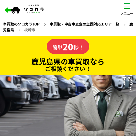
車買取のソコカラTOP
>
車買取・中古車査定の全国対応エリア一覧
>
鹿
児島県
>
枕崎市
鹿児島県
20
私たちが責任を持って
の車買取なら
簡単
秒！
査定いたします！
ソコカラの
鹿児島県の車買取なら
ご相談ください！
20
入力完了！
秒で
無料で
カンタンWeb査定
電話か出張か、高い方の査定を提案。
高価買取!
だから
ご依頼いただいたお車を丁寧に査定いたします