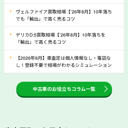
自動車税の還付金は、先に年払いしていた自動車税が
月割りで返還されるものです。ですから、自動車税の
ヴェルファイア買取相場【’26年8月】10年落ち
でも「輸出」で高く売るコツ
還付金は早めに売却するほど多く還付されます。不要
な車は早めに廃車手続きをしたほうが良いでしょう。
デリカD:5買取相場【’26年8月】10年落ちを
「輸出」で高く売るコツ
③自動車税の還付金の扱いについて確認し
ましょう！
【2026年8月】車査定は個人情報なし・電話な
車を廃車にすると、自動車税の還付金を受け取ること
し！登録不要で相場がわかるシミュレーション
ができる場合があります。廃車買取業者の中には、還
付金をお客様に返還しない業者もあります。廃車査定
中古車のお役立ちコラム一覧
をする際には、自動車税の還付金の返還があるかどう
かを確認するようにしてください。鹿児島県のソコカ
ラでは、自動車税の還付金をお客様に返還しておりま
すのでご安心ください。
④人気の車種は廃車でも高価買取が可能！