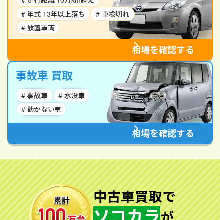
# 走行距離 10万km超え
# 年式 13年以上落ち
# 車検切れ
# 放置車両
相場を確認する
事故車 買取
# 事故車
# 水没車
# 動かない車
相場を確認する
中古車買取で
ソコカラ
が