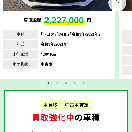
2,227,000
買取金額
円
車種
｢トヨタ｣｢C-HR｣｢令和3年/2021年｣
年式
令和3年/2021年
走行距離
4,091Km
車の状態
中古車
車買取
中古車査定
買取強化中
の車種