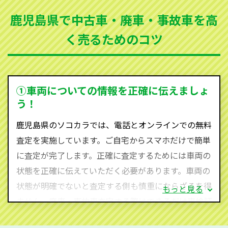
てしまった車、車検が切れて動かすことができない車
鹿児島県で中古車・廃車・事故車を高
でも買取可能です。
く売るためのコツ
ソコカラは世界１１０か国に独自の販売ネットワーク
を持ち、国内に自社物流網、自社ヤードをもっている
ため、中間マージンがかかりません。だから高価買取
を実現し、お客様に利益を還元することができるので
①車両についての情報を正確に伝えましょ
す。
う！
鹿児島県にお住まいであれば、まずはお気軽に（012
鹿児島県のソコカラでは、電話とオンラインでの無料
0-590-870）までお問い合わせ下さい。
査定を実施しています。ご自宅からスマホだけで簡単
査定・ご相談・見積もりはすべて無料で行います。安
に査定が完了します。正確に査定するためには車両の
心してお問い合わせください。
状態を正確に伝えていただく必要があります。車両の
状態が明確でないと査定する側も慎重にならざるを得
もっと見る
ません。廃車・事故車査定する際はできるだけ車検証
をご準備ください。車検証があることで車両状態や年