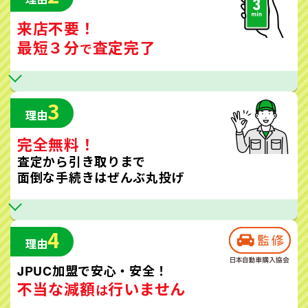
来店不要！
最短３分
査定完了
で
3
理由
完全無料！
査定から引き取りまで
面倒な手続きはぜんぶ丸投げ
4
理由
JPUC加盟で安心・安全！
不当な減額
行いません
は