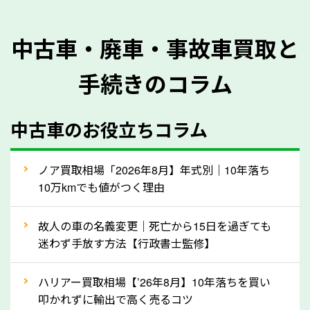
式を正確に把握し、査定することができるため、査定
価格が上がりやすくなります。廃車・事故車査定の際
中古車・廃車・事故車買取と
に質問させていただく内容は以下の通りとなります。
手続きのコラム
メーカー／車種
年式
中古車のお役立ちコラム
型式／グレード
走行距離（例：約〇万キロ）
車検の満了日
ノア買取相場「2026年8月】年式別｜10年落ち
10万kmでも値がつく理由
内装や外装の状態
上記の情報を正確にお伝えいただくことで、正確な査
故人の車の名義変更｜死亡から15日を過ぎても
定を行い高価買取価格をつけやすくなります。
迷わず手放す方法【行政書士監修】
②自動車税の還付金は早く売るほど多く返
ハリアー買取相場【’26年8月】10年落ちを買い
ってきます！
叩かれずに輸出で高く売るコツ