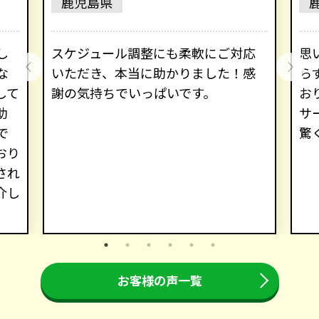
鹿児島県
し
スケジュール調整にも柔軟にご対応
思
な
いただき、本当に助かりました！感
ら
して
謝の気持ちでいっぱいです。
お
助
サ
で
驚
おり
され
介し
お客様の声一覧