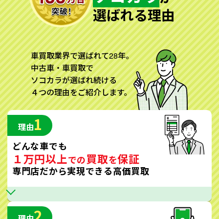
選ばれる理由
車買取業界で選ばれて28年。
中古車・車買取で
ソコカラが選ばれ続ける
４つの理由をご紹介します。
1
理由
どんな車でも
１万円以上
買取
保証
での
を
専門店だから実現できる高価買取
2
理由