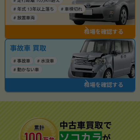
# 走行距離 10万km超え
# 年式 13年以上落ち
# 車検切れ
# 放置車両
相場を確認する
事故車 買取
# 事故車
# 水没車
# 動かない車
相場を確認する
中古車買取で
ソコカラ
が