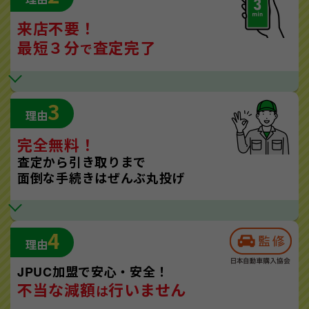
来店不要！
最短３分
査定完了
で
3
理由
完全無料！
査定から引き取りまで
面倒な手続きはぜんぶ丸投げ
4
理由
JPUC加盟で安心・安全！
不当な減額
行いません
は