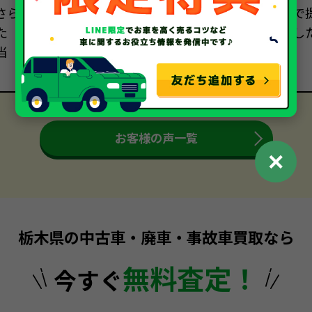
さら
で
た
し
当
お客様の声一覧
✕
栃木県の中古車・廃車・事故車買取なら
無料査定！
今すぐ