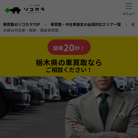
車買取のソコカラTOP
>
車買取・中古車査定の全国対応エリア一覧
>
栃
木県の中古車・廃車・事故車買取
栃木県
20
私たちが責任を持って
の車買取なら
簡単
秒！
査定いたします！
ソコカラの
栃木県の車買取なら
ご相談ください！
20
入力完了！
秒で
無料で
カンタンWeb査定
電話か出張か、高い方の査定を提案。
高価買取!
だから
ご依頼いただいたお車を丁寧に査定いたします