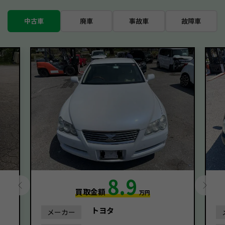
中古車
廃車
事故車
故障車
8.9
買取金額
万円
トヨタ
メーカー