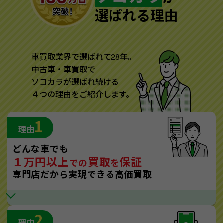
選ばれる理由
車買取業界で選ばれて28年。
中古車・車買取で
ソコカラが選ばれ続ける
４つの理由をご紹介します。
1
理由
どんな車でも
１万円以上
買取
保証
での
を
専門店だから実現できる高価買取
2
理由