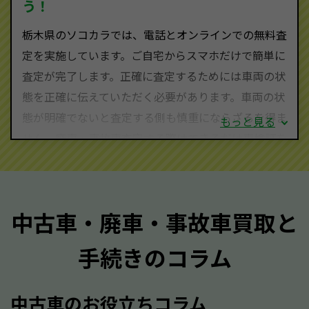
う！
栃木県にお住まいであれば、まずはお気軽に（0120-
栃木県のソコカラでは、電話とオンラインでの無料査
590-870）までお問い合わせ下さい。
定を実施しています。ご自宅からスマホだけで簡単に
査定・ご相談・見積もりはすべて無料で行います。安
査定が完了します。正確に査定するためには車両の状
心してお問い合わせください。
態を正確に伝えていただく必要があります。車両の状
態が明確でないと査定する側も慎重にならざるを得ま
もっと見る
せん。廃車・事故車査定する際はできるだけ車検証を
ご準備ください。車検証があることで車両状態や年式
を正確に把握し、査定することができるため、査定価
格が上がりやすくなります。廃車・事故車査定の際に
中古車・廃車・事故車買取と
質問させていただく内容は以下の通りとなります。
手続きのコラム
メーカー／車種
年式
中古車のお役立ちコラム
型式／グレード