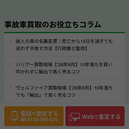
理して査定する方法もあります。しかし、修理によっ
て上がる査定金額よりも、修理費用が高くなることも
事故車買取のお役立ちコラム
あるため、まずは栃木県のソコカラへ車の状態につい
てお気軽にご相談ください。
⑥車の需要が高まるタイミングで売るのも
故人の車の名義変更｜死亡から15日を過ぎても
高価買取のポイント！
迷わず手放す方法【行政書士監修】
車を高く売るのなら、需要の高いタイミングを狙って
ハリアー買取相場【’26年8月】10年落ちを買い
買取依頼をするのもポイントです。車にも需要の高い
叩かれずに輸出で高く売るコツ
時期と低い時期があり、低い時期だと査定金額が抑え
めになる可能性もあります。逆に需要が高い時期であ
ヴェルファイア買取相場【’26年8月】10年落ち
れば、高い価格でも買取やすくなります。一般的に新
でも「輸出」で高く売るコツ
生活に向けた準備を始める1〜3月ごろは、中古車の
デリカD:5買取相場【’26年8月】10年落ちを
需要が高いです。また、転職者が多い9〜10月ごろ
「輸出」で高く売るコツ
も、比較的高い価格で売れるケースがあります。買取
の時期に指定がないのなら、車の需要が高いタイミン