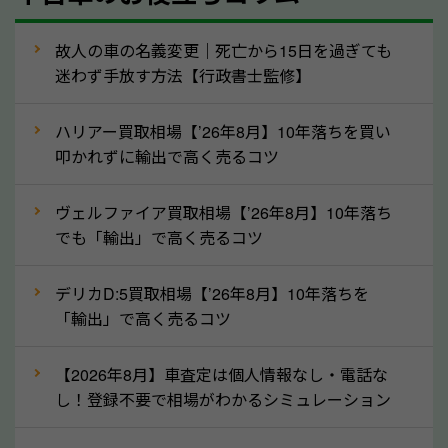
走行距離（例：約〇万キロ）
車検の満了日
故人の車の名義変更｜死亡から15日を過ぎても
迷わず手放す方法【行政書士監修】
内装や外装の状態
上記の情報を正確にお伝えいただくことで、正確な査
ハリアー買取相場【’26年8月】10年落ちを買い
定を行い高価買取価格をつけやすくなります。
叩かれずに輸出で高く売るコツ
②自動車税の還付金は早く売るほど多く返
ヴェルファイア買取相場【’26年8月】10年落ち
ってきます！
でも「輸出」で高く売るコツ
自動車税の還付金は、先に年払いしていた自動車税が
月割りで返還されるものです。ですから、自動車税の
デリカD:5買取相場【’26年8月】10年落ちを
「輸出」で高く売るコツ
還付金は早めに売却するほど多く還付されます。不要
な車は早めに廃車手続きをしたほうが良いでしょう。
【2026年8月】車査定は個人情報なし・電話な
し！登録不要で相場がわかるシミュレーション
③自動車税の還付金の扱いについて確認し
ましょう！