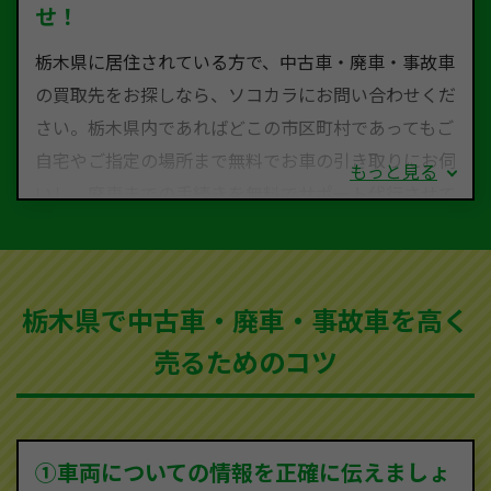
せ！
栃木県に居住されている方で、中古車・廃車・事故車
の買取先をお探しなら、ソコカラにお問い合わせくだ
さい。栃木県内であればどこの市区町村であってもご
自宅やご指定の場所まで無料でお車の引き取りにお伺
もっと見る
いし、廃車までの手続きを無料でサポート代行させて
いただきます。古くなった車・廃車・事故車・故障車
など動かない車、水害車、不動車、乗らなくなってし
まった車、車検が切れて動かすことができない車でも
栃木県で中古車・廃車・事故車を高く
買取可能です。
売るためのコツ
ソコカラは世界１１０か国に独自の販売ネットワーク
を持ち、国内に自社物流網、自社ヤードをもっている
ため、中間マージンがかかりません。だから高価買取
を実現し、お客様に利益を還元することができるので
①車両についての情報を正確に伝えましょ
す。