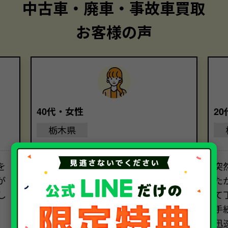
中古車・廃車・事故車買取
お客様の声
40代・女性
2
栃木県
を
丁寧な対応と、親切な説明のおかげ
突
が
で、安心して大切な車を任せることが
た
し
できました。気持ちよく手続きを進
て
めることができました。ソコカラさ
手
んにお願いして本当に良かったです。
迅