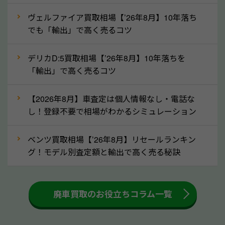
ずに栃木県の「ソコカラ」にご相談ください。古い車
ヴェルファイア買取相場【’26年8月】10年落ち
でも高価買取が可能なケースは珍しくないため、まず
でも「輸出」で高く売るコツ
はWebで簡単にできる無料査定をお試しください。
実際の買取実績を、車のメーカーや状態ごとに「買取
デリカD:5買取相場【’26年8月】10年落ちを
実績」で確認できます。
「輸出」で高く売るコツ
⑤車内の簡単な清掃で買取価格アップも！
【2026年8月】車査定は個人情報なし・電話な
しばらく乗っていない車は、車内のシートや座席の下
し！登録不要で相場がわかるシミュレーション
が汚れていることも多いです。シミや汚れが付着して
いると、買取査定時に影響する可能性も考えられま
ベンツ買取相場【’26年8月】リセールランキン
す。車内の汚れは簡単な清掃だけで取り除けることも
グ！モデル別査定額と輸出で高く売る秘訣
多いため、査定前にチェックして、清掃をしておくの
も高く売るためのコツです。洗車に関しては、特別に
大きな汚れがない限り必要はありません。査定に影響
廃車買取のお役立ちコラム一覧
するケースは少ないため、そのままお持ちいただいて
も大丈夫です。また、傷や破損がある場合、事前に修