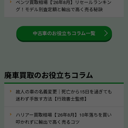
ベンツ買取相場【’26年8月】リセールランキン
車を廃車にすると、自動車税の還付金を受け取ること
グ！モデル別査定額と輸出で高く売る秘訣
ができる場合があります。廃車買取業者の中には、還
付金をお客様に返還しない業者もあります。廃車査定
中古車のお役立ちコラム一覧
をする際には、自動車税の還付金の返還があるかどう
かを確認するようにしてください。栃木県のソコカラ
では、自動車税の還付金をお客様に返還しております
のでご安心ください。
④人気の車種は廃車でも高価買取が可能！
廃車買取のお役立ちコラム
人気の車種は廃車の状態でも、高価買取が可能です。
特にスポーツカー・トラックのほか、海外で人気の国
故人の車の名義変更｜死亡から15日を過ぎても
産車は高く買取が可能です。「廃車＝買取できない」
迷わず手放す方法【行政書士監修】
というイメージがありますが、栃木県の「ソコカラ」
なら廃車の車も適正価格で買取できます。他社で買取
ハリアー買取相場【’26年8月】10年落ちを買い
拒否となった車も価格がつく可能性があるので、諦め
叩かれずに輸出で高く売るコツ