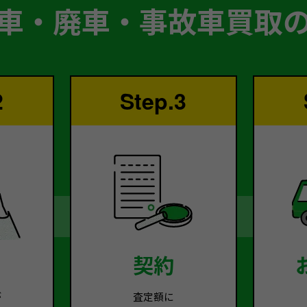
車・廃車・事故車買取
2
Step.3
契約
が
査定額に