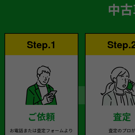
中古
Step.1
Step.
ご依頼
査定
お電話または査定フォームより
査定のプロ