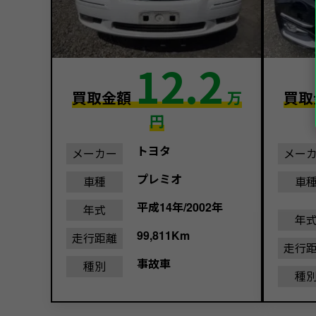
12.2
買取金額
万
買取
円
トヨタ
メーカー
メー
プレミオ
車種
車
平成14年/2002年
年式
年
99,811Km
走行距離
走行
事故車
種別
種