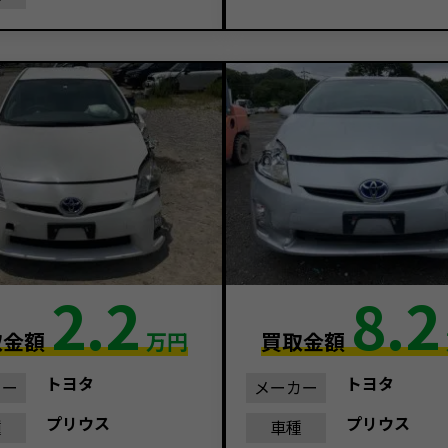
2.2
8.2
取金額
万円
買取金額
トヨタ
トヨタ
カー
メーカー
プリウス
プリウス
種
車種