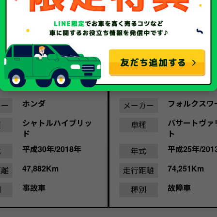
35.1
10.
金額
万
買取金額
円
円
ホンダ
フォルクスワ
カー
メーカー
シャトルハイブリッ
パサートヴァ
種
車種
ド
ト
平成30年/2018年
平成25年/201
式
年式
47,882Km
74,251Km
距離
走行距離
事故車
故障車
別
種別