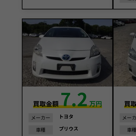
7.2
買取金額
万円
買
トヨタ
メーカー
メー
プリウス
車種
車