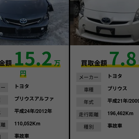
15.2
7.8
金額
万
買取金額
円
トヨタ
メーカー
トヨタ
カー
プリウス
車種
プリウスアルファ
種
平成21年/200
年式
平成24年/2012年
式
196,462Km
走行距離
110,052Km
距離
事故車
種別
事故車
別