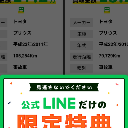
円
円
トヨタ
トヨタ
カー
メーカー
プリウス
プリウス
種
車種
平成23年/2011年
平成22年/201
式
年式
105,254Km
79,729Km
距離
走行距離
事故車
事故車
別
種別