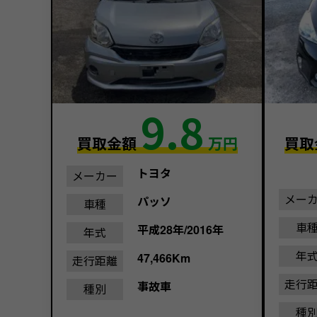
9.8
買取金額
万円
買取
トヨタ
メーカー
メー
パッソ
車種
車
平成28年/2016年
年式
年
47,466Km
走行距離
走行
事故車
種別
種