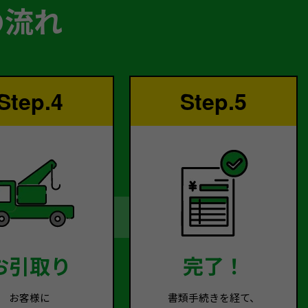
の流れ
Step.4
Step.5
お引取り
完了！
お客様に
書類手続きを経て、