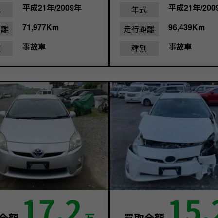
平成21年/2009年
平成21年/200
式
年式
71,977Km
96,439Km
距離
走行距離
事故車
事故車
別
種別
17.2
15.
金額
万
買取金額