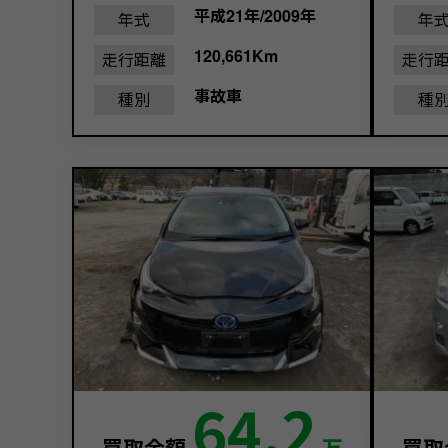
平成21年/2009年
年式
年
120,661Km
走行距離
走行
事故車
種別
種
64.2
買取金額
万
買取