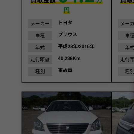
円
トヨタ
メーカー
メー
プリウス
車種
車
平成28年/2016年
年式
年
40,238Km
走行距離
走行
事故車
種別
種