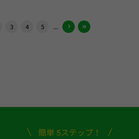
3
4
5
...
簡単 5ステップ！