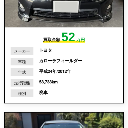
52
買取金額
万円
トヨタ
メーカー
カローラフィールダー
車種
平成24年/2012年
年式
58,738km
走行距離
廃車
種別