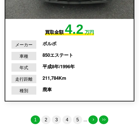
4.2
買取金額
万円
ボルボ
メーカー
850エステート
車種
平成8年/1996年
年式
211,784Km
走行距離
廃車
種別
1
2
3
4
5
...