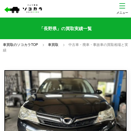
「長野県」の買取実績一覧
車買取のソコカラTOP
>
車買取
>
中古車・廃車・事故車の買取相場と実
績