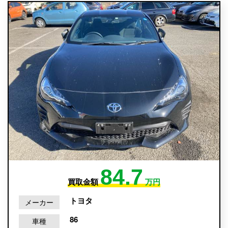
84.7
買取金額
万円
トヨタ
メーカー
86
車種