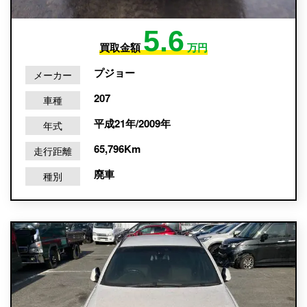
5.6
買取金額
万円
プジョー
メーカー
207
車種
平成21年/2009年
年式
65,796Km
走行距離
廃車
種別