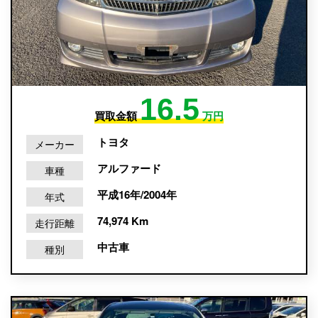
16.5
買取金額
万円
トヨタ
メーカー
アルファード
車種
平成16年/2004年
年式
74,974 Km
走行距離
中古車
種別