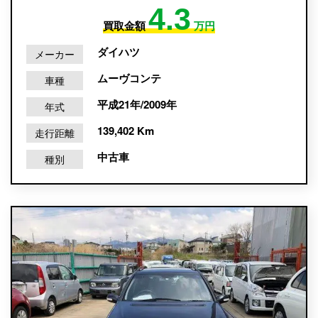
4.3
買取金額
万円
ダイハツ
メーカー
ムーヴコンテ
車種
平成21年/2009年
年式
139,402 Km
走行距離
中古車
種別