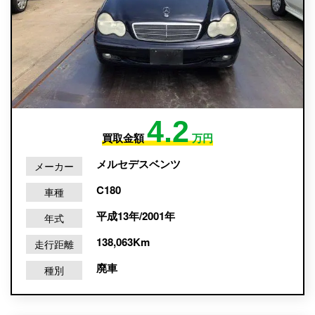
4.2
買取金額
万円
メルセデスベンツ
メーカー
C180
車種
平成13年/2001年
年式
138,063Km
走行距離
廃車
種別