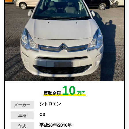
10
買取金額
万円
シトロエン
メーカー
C3
車種
平成28年/2016年
年式