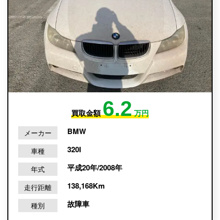
6.2
買取金額
万円
BMW
メーカー
320I
車種
平成20年/2008年
年式
138,168Km
走行距離
故障車
種別