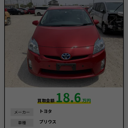
18.6
買取金額
万円
トヨタ
メーカー
プリウス
車種