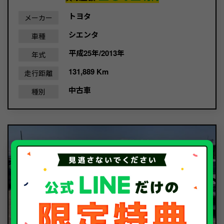
トヨタ
メーカー
シエンタ
車種
平成25年/2013年
年式
131,889 Km
走行距離
中古車
種別