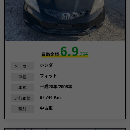
6.9
買取金額
万円
ホンダ
メーカー
フィット
車種
平成20年/2008年
年式
87,744 Km
走行距離
中古車
種別