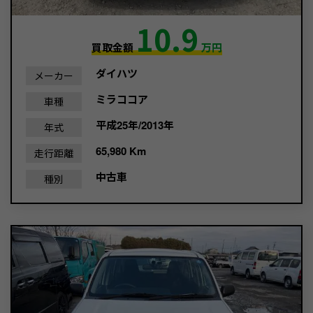
10.9
買取金額
万円
ダイハツ
メーカー
ミラココア
車種
平成25年/2013年
年式
65,980 Km
走行距離
中古車
種別