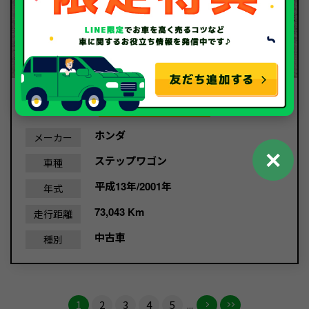
8.7
買取金額
万円
ホンダ
メーカー
✕
ステップワゴン
車種
平成13年/2001年
年式
73,043 Km
走行距離
中古車
種別
1
2
3
4
5
...