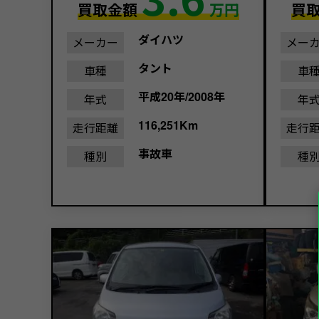
買取金額
万円
買
ダイハツ
メーカー
メー
タント
車種
車
平成20年/2008年
年式
年
116,251Km
走行距離
走行
事故車
種別
種