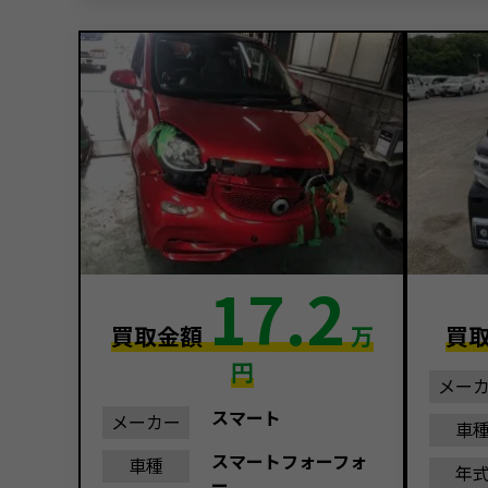
17.2
買取金額
万
買
円
メー
スマート
メーカー
車
スマートフォーフォ
車種
年
ー