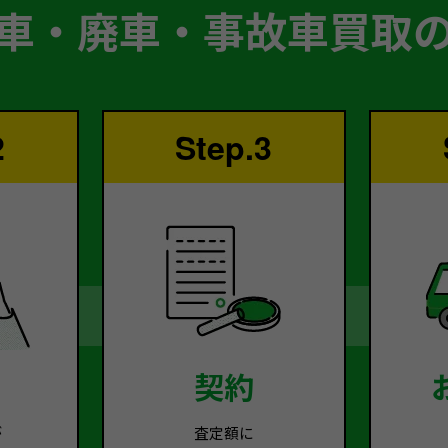
車・廃車・事故車買取
2
Step.3
契約
が
査定額に