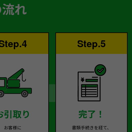
の流れ
Step.4
Step.5
お引取り
完了！
お客様に
書類手続きを経て、