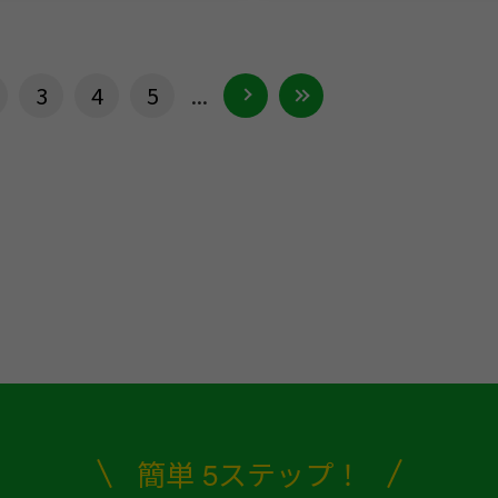
3
4
5
...
簡単 5ステップ！