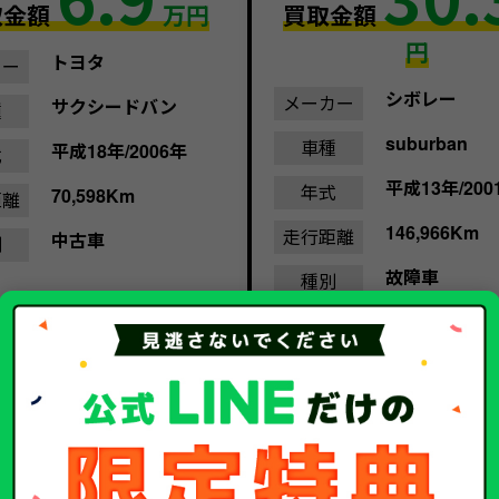
取金額
万円
買取金額
円
トヨタ
カー
シボレー
メーカー
サクシードバン
種
suburban
車種
平成18年/2006年
式
平成13年/200
年式
70,598Km
距離
146,966Km
走行距離
中古車
別
故障車
種別