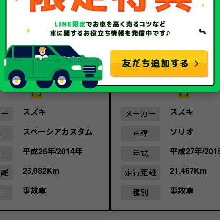
20.1
12.
金額
万
買取金額
円
円
スズキ
スズキ
カー
メーカー
スペーシアカスタム
ソリオ
種
車種
平成26年/2014年
平成27年/201
式
年式
28,082Km
21,467Km
距離
走行距離
事故車
事故車
別
種別