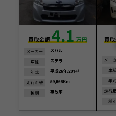
4.1
買取金額
万円
買取
スバル
メーカー
メー
ステラ
車種
車
平成26年/2014年
年式
年
59,666Km
走行距離
走行
事故車
種別
種