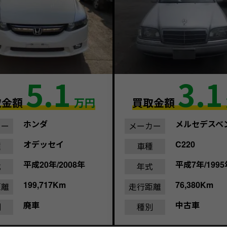
5.1
3.1
取金額
万円
買取金額
ホンダ
メルセデスベ
カー
メーカー
オデッセイ
C220
種
車種
平成20年/2008年
平成7年/1995
式
年式
199,717Km
76,380Km
距離
走行距離
廃車
中古車
別
種別