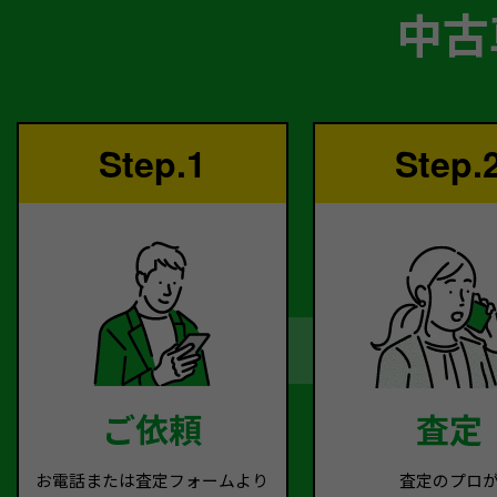
中古
Step.1
Step.
ご依頼
査定
お電話または査定フォームより
査定のプロ