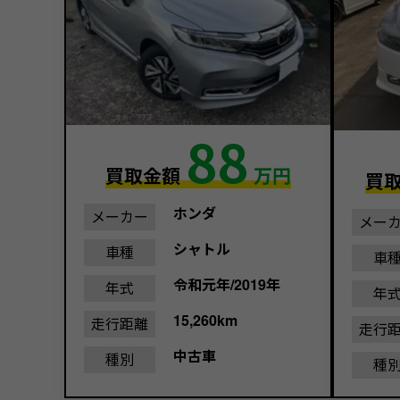
88
買取金額
万円
買
ホンダ
メーカー
メー
シャトル
車種
車
令和元年/2019年
年式
年
15,260km
走行距離
走行
中古車
種別
種