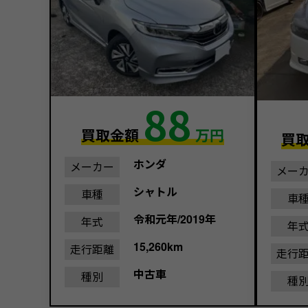
88
買取金額
万円
買
ホンダ
メーカー
メー
シャトル
車種
車
令和元年/2019年
年式
年
15,260km
走行距離
走行
中古車
種別
種