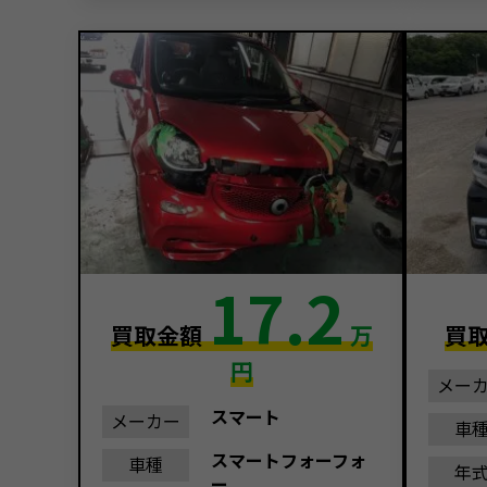
17.2
買取金額
万
買
円
メー
スマート
メーカー
車
スマートフォーフォ
車種
年
ー