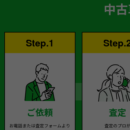
中古
Step.1
Step.
ご依頼
査定
お電話または査定フォームより
査定のプロ