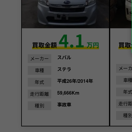
4.1
買取金額
万円
買取
スバル
メーカー
メー
ステラ
車種
車
平成26年/2014年
年式
年
59,666Km
走行距離
走行
事故車
種別
種