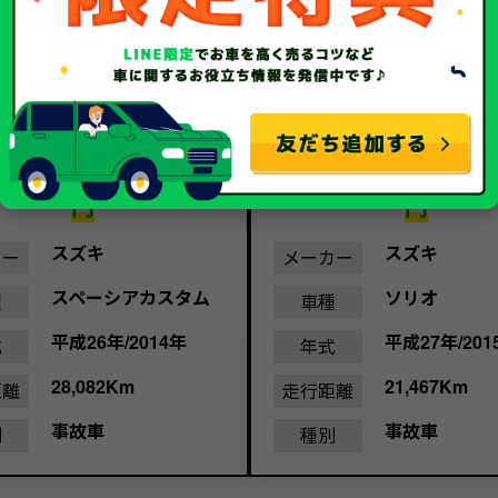
20.1
12.
金額
万
買取金額
円
円
スズキ
スズキ
カー
メーカー
スペーシアカスタム
ソリオ
種
車種
平成26年/2014年
平成27年/201
式
年式
28,082Km
21,467Km
距離
走行距離
事故車
事故車
別
種別