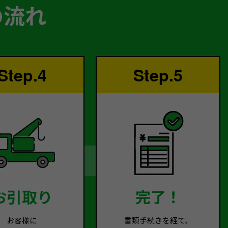
の流れ
Step.4
Step.5
お引取り
完了！
お客様に
書類手続きを経て、