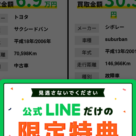
取金額
万円
買取金額
円
トヨタ
カー
シボレー
メーカー
サクシードバン
種
suburban
車種
平成18年/2006年
式
平成13年/200
年式
70,598Km
距離
146,966Km
走行距離
中古車
別
故障車
種別