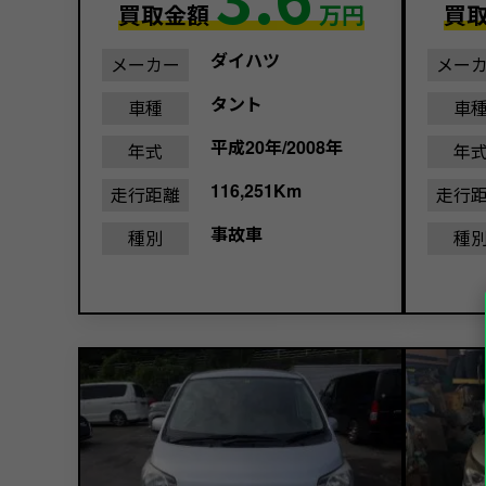
買取金額
万円
買
ダイハツ
メーカー
メー
タント
車種
車
平成20年/2008年
年式
年
116,251Km
走行距離
走行
事故車
種別
種