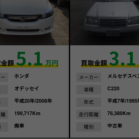
5.1
3.1
取金額
万円
買取金額
ホンダ
メルセデスベ
カー
メーカー
オデッセイ
C220
種
車種
平成20年/2008年
平成7年/1995
式
年式
199,717Km
76,380Km
距離
走行距離
廃車
中古車
別
種別