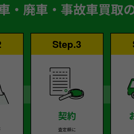
車・廃車・事故車買取
2
Step.3
契約
が
査定額に