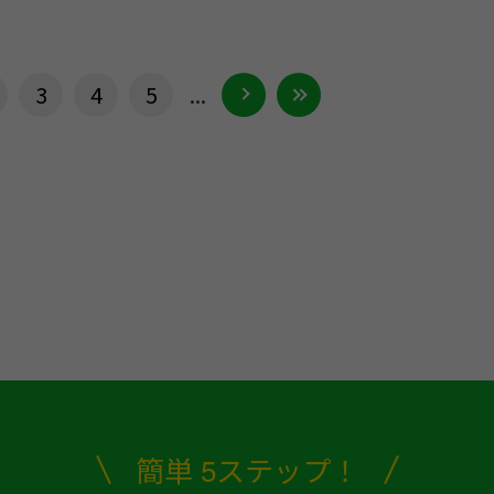
3
4
5
...
簡単 5ステップ！