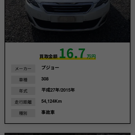
16.7
買取金額
万円
プジョー
メーカー
308
車種
平成27年/2015年
年式
54,124Km
走行距離
事故車
種別