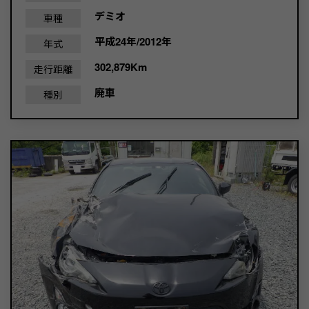
デミオ
車種
平成24年/2012年
年式
302,879Km
走行距離
廃車
種別