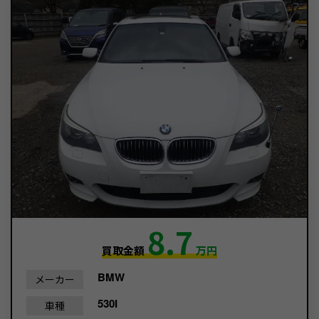
8.7
買取金額
万円
BMW
メーカー
530I
車種