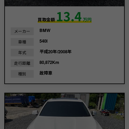
13.4
買取金額
万円
BMW
メーカー
540I
車種
平成20年/2008年
年式
80,872Km
走行距離
故障車
種別