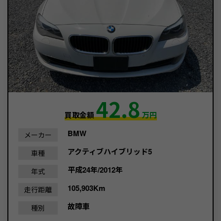
42.8
買取金額
万円
BMW
メーカー
アクティブハイブリッド5
車種
平成24年/2012年
年式
105,903Km
走行距離
故障車
種別