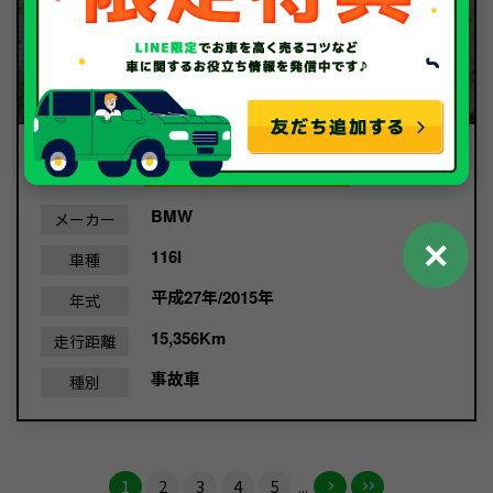
40.6
買取金額
万円
BMW
メーカー
✕
116I
車種
平成27年/2015年
年式
15,356Km
走行距離
事故車
種別
1
2
3
4
5
...