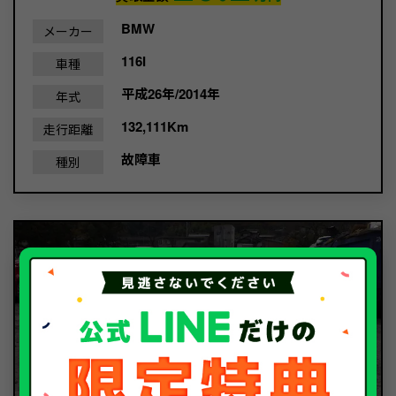
BMW
メーカー
116I
車種
平成26年/2014年
年式
132,111Km
走行距離
故障車
種別