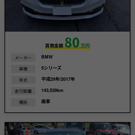
80
買取金額
万円
BMW
メーカー
5シリーズ
車種
平成29年/2017年
年式
143,529km
走行距離
廃車
種別