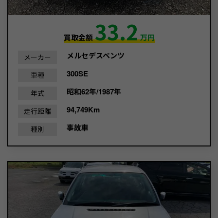
33.2
買取金額
万円
メルセデスベンツ
メーカー
300SE
車種
昭和62年/1987年
年式
94,749Km
走行距離
事故車
種別