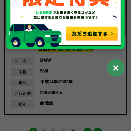
13.2
買取金額
万円
BMW
メーカー
✕
530I
車種
平成14年/2002年
年式
229,649Km
走行距離
故障車
種別