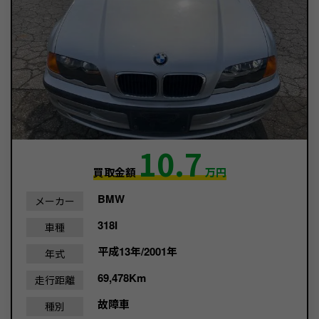
10.7
買取金額
万円
BMW
メーカー
318I
車種
平成13年/2001年
年式
69,478Km
走行距離
故障車
種別