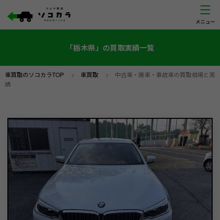
「栃木県」の買取実績一覧
車買取のソコカラTOP
>
車買取
>
中古車・廃車・事故車の買取相場と実
績