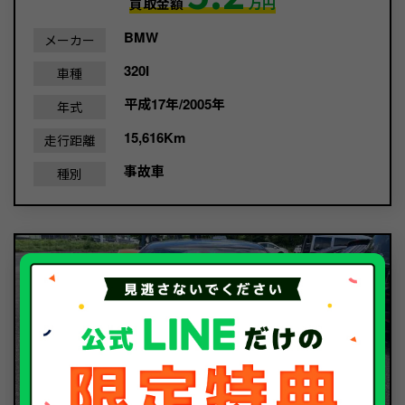
買取金額
万円
BMW
メーカー
320I
車種
平成17年/2005年
年式
15,616Km
走行距離
事故車
種別