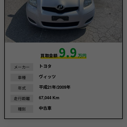
9.9
買取金額
万円
トヨタ
メーカー
ヴィッツ
車種
平成21年/2009年
年式
67,044 Km
走行距離
中古車
種別