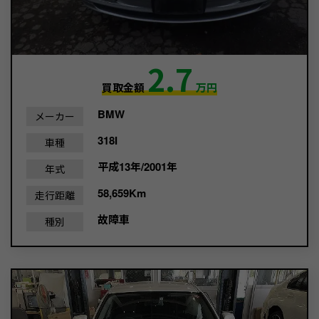
2.7
買取金額
万円
BMW
メーカー
318I
車種
平成13年/2001年
年式
58,659Km
走行距離
故障車
種別