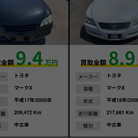
9.4
8.9
取金額
万円
買取金額
トヨタ
トヨタ
カー
メーカー
マークX
マークX
種
車種
平成17年/2005年
平成18年/200
式
年式
209,472 Km
217,681 Km
距離
走行距離
中古車
中古車
別
種別