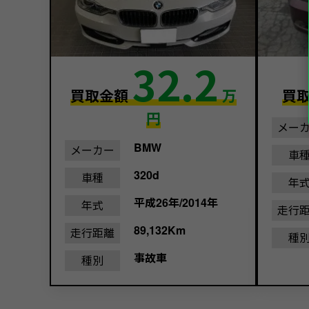
32.2
買取金額
万
買
円
メー
BMW
メーカー
車
320d
車種
年
平成26年/2014年
年式
走行
89,132Km
走行距離
種
事故車
種別