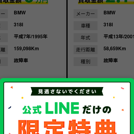
BMW
BMW
カー
メーカー
318I
318I
種
車種
平成7年/1995年
平成13年/200
式
年式
159,098Km
58,659Km
距離
走行距離
故障車
故障車
別
種別