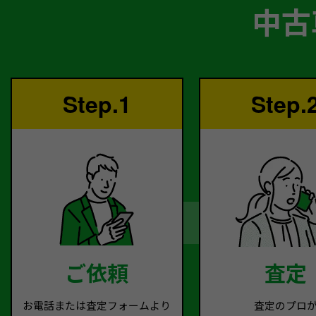
中古
Step.1
Step.
ご依頼
査定
お電話または査定フォームより
査定のプロ