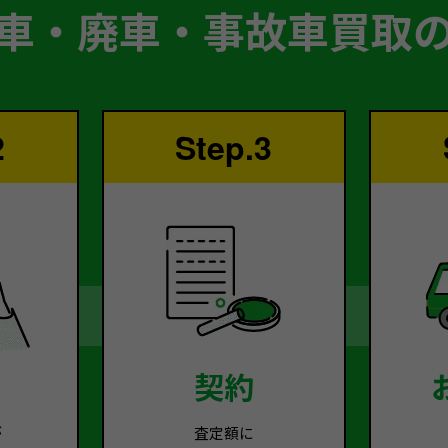
車・廃車・事故車買取
2
Step.3
契約
が
査定額に