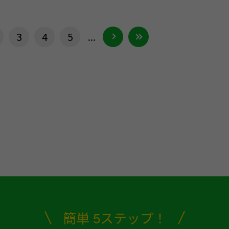
3
4
5
...
簡単 5ステップ！