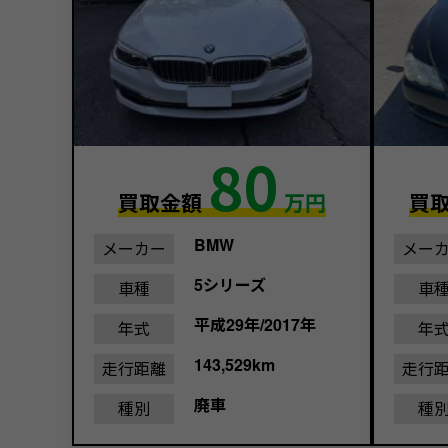
80
買取金額
万円
買
BMW
メーカー
メー
5シリーズ
車種
車
平成29年/2017年
年式
年
143,529km
走行距離
走行
廃車
種別
種