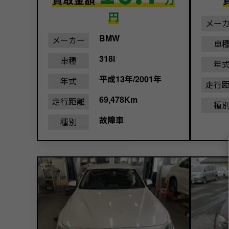
円
メー
BMW
メーカー
車
318I
車種
年
平成13年/2001年
年式
走行
69,478Km
走行距離
種
故障車
種別