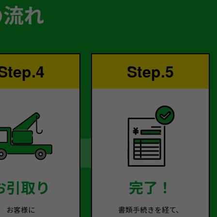
の流れ
Step.4
Step.5
お引取り
完了！
お客様に
書類手続きを経て、