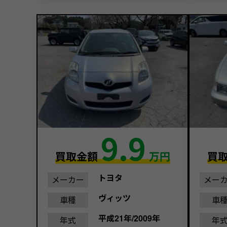
9.9
買取金額
万円
買
トヨタ
メーカー
メー
ヴィッツ
車種
車
平成21年/2009年
年式
年