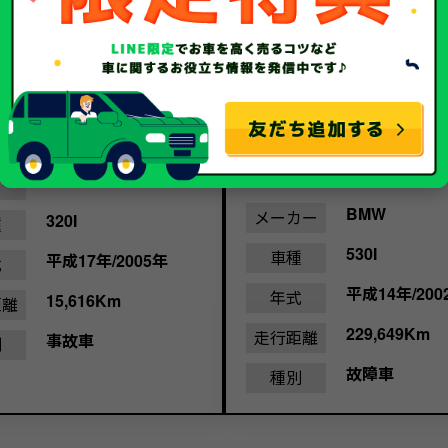
5.2
13.
取金額
万円
買取金額
円
BMW
カー
BMW
メーカー
320I
種
530I
車種
平成17年/2005年
式
平成14年/200
年式
15,616Km
距離
229,649Km
走行距離
事故車
別
故障車
種別