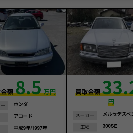
8.5
33.
取金額
万円
買取金額
円
ホンダ
カー
メルセデスベ
メーカー
アコード
種
300SE
車種
平成9年/1997年
式