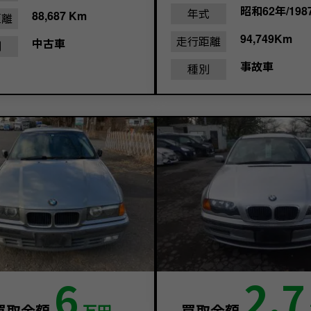
昭和62年/198
年式
88,687 Km
距離
94,749Km
走行距離
中古車
別
事故車
種別
6
2.7
買取金額
万円
買取金額