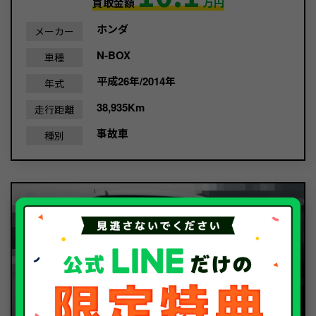
買取金額
万円
ホンダ
メーカー
N-BOX
車種
平成26年/2014年
年式
38,935Km
走行距離
事故車
種別