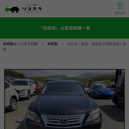
「佐賀県」の買取実績一覧
車買取のソコカラTOP
>
車買取
>
中古車・廃車・事故車の買取相場と実
績