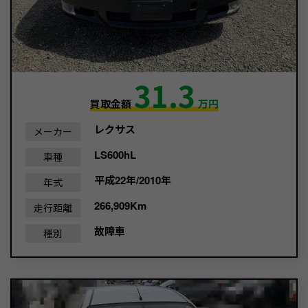
31.3
買取金額
万円
レクサス
メーカー
LS600hL
車種
平成22年/2010年
年式
266,909Km
走行距離
故障車
種別