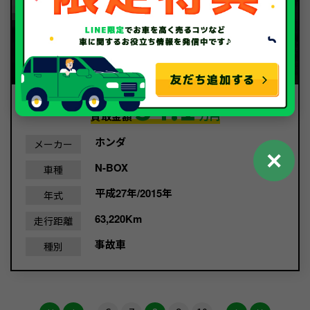
34.1
買取金額
万円
ホンダ
メーカー
✕
N-BOX
車種
平成27年/2015年
年式
63,220Km
走行距離
事故車
種別