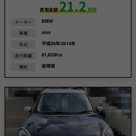
21.2
買取金額
万円
BMW
メーカー
mini
車種
平成26年/2014年
年式
81,833Km
走行距離
故障車
種別