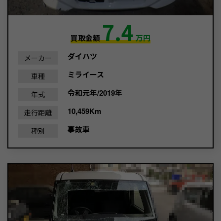
7.4
買取金額
万円
ダイハツ
メーカー
ミライース
車種
令和元年/2019年
年式
10,459Km
走行距離
事故車
種別