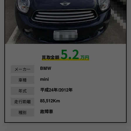
5.2
買取金額
万円
BMW
メーカー
mini
車種
平成24年/2012年
年式
85,512Km
走行距離
故障車
種別