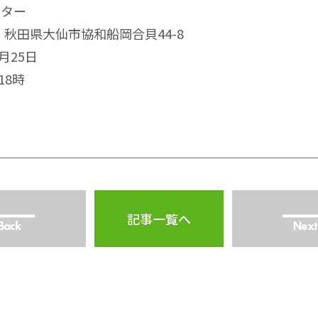
ンター
1 秋田県大仙市協和船岡合貝44-8
月25日
18時
記事一覧へ
Back
Next