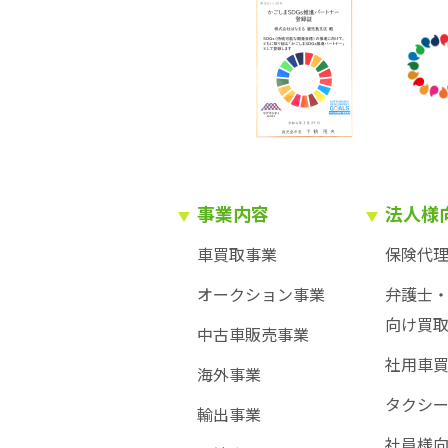
事業内容
法人様
車買取事業
保険代
オークション事業
弁護士
向け買
中古車販売事業
社用車
海外事業
タクシ
輸出事業
社員様