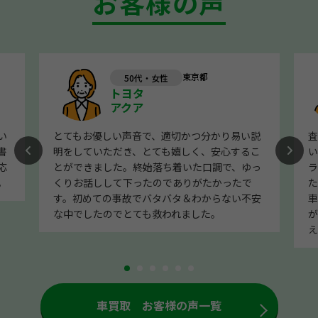
お客様の声
東京都
50代・女性
トヨタ
アクア
い
とてもお優しい声音で、適切かつ分かり易い説
査
書
明をしていただき、とても嬉しく、安心するこ
い
応
とができました。終始落ち着いた口調で、ゆっ
ラ
。
くりお話しして下ったのでありがたかったで
た
す。初めての事故でバタバタ＆わからない不安
車
な中でしたのでとても救われました。
が
え
車買取 お客様の声一覧