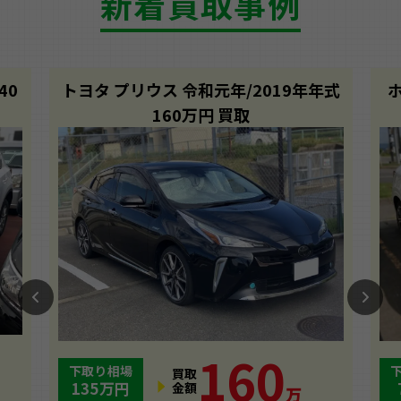
新着買取事例
40
トヨタ プリウス 令和元年/2019年年式
160
万円 買取
160
下取り相場
買取
135万円
金額
万