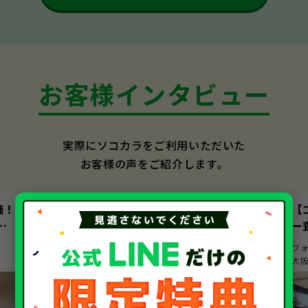
お客様インタビュー
実際にソコカラをご利用いただいた
お客様の声をご紹介します。
価！
【ノート／日産】親切で丁寧な対応に大満
【
決
足！スピーディーな査定で安心の即決売却
ー
日産
ノート
フ
愛知県 aichi/nagoyashi
大阪府