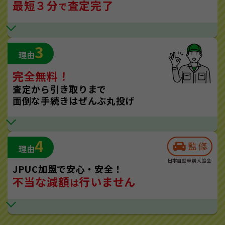
最短３分
査定完了
で
3
理由
完全無料！
査定から引き取りまで
面倒な手続きはぜんぶ丸投げ
4
理由
JPUC加盟で安心・安全！
不当な減額
行いません
は