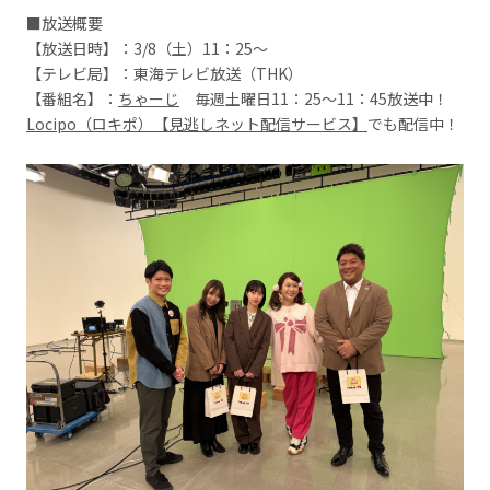
■放送概要
【放送日時】：3/8（土）11：25～
【テレビ局】：東海テレビ放送（THK）
【番組名】：
ちゃーじ
毎週土曜日11：25〜11：45放送中！
Locipo（ロキポ）【見逃しネット配信サービス】
でも配信中！