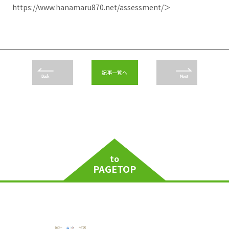
https://www.hanamaru870.net/assessment/
＞
記事一覧へ
Back
Next
to
PAGETOP