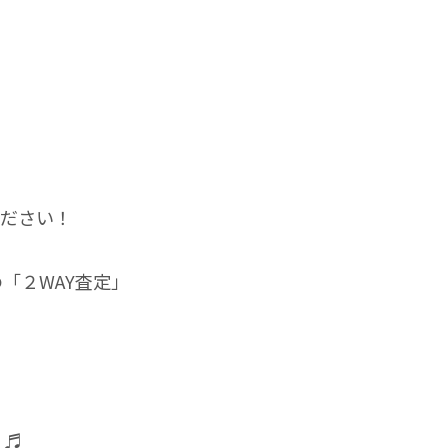
ください！
「２WAY査定」
 ♬