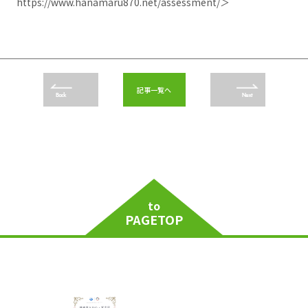
https://www.hanamaru870.net/assessment/
＞
記事一覧へ
Back
Next
to
PAGETOP