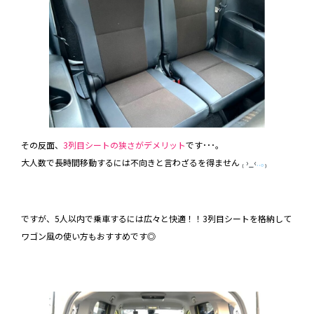
その反面、
3列目シートの狭さがデメリット
です･･･。
大人数で長時間移動するには不向きと言わざるを得ません
₍ ›_‹
..｡
₎
ですが、5人以内で乗車するには広々と快適！！3列目シートを格納して
ワゴン風の使い方もおすすめです◎