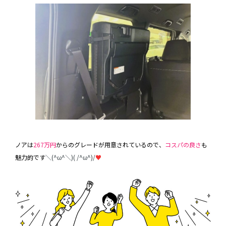
ノアは
267万円
からのグレードが用意されているので、
コスパの良さ
も
魅力的です
＼(^ω^＼)( /^ω^)/
♥