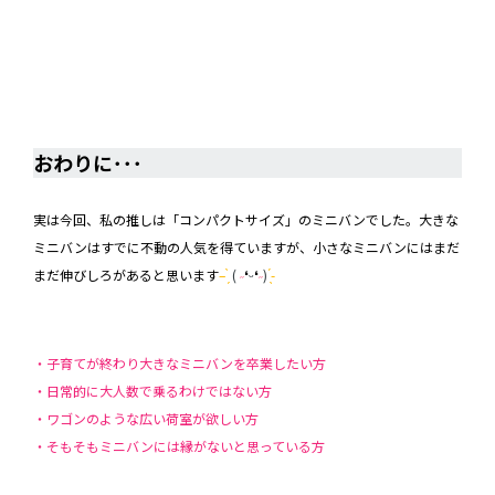
おわりに･･･
おわりに･･･
実は今回、私の推しは「コンパクトサイズ」のミニバンでした。大きな
ミニバンはすでに不動の人気を得ていますが、小さなミニバンにはまだ
まだ伸びしろがあると思います
– ̗̀
(
˶
❛
ᵕ
❛
˶
)
̖́-
・子育てが終わり大きなミニバンを卒業したい方
・日常的に大人数で乗るわけではない方
・ワゴンのような広い荷室が欲しい方
・そもそもミニバンには縁がないと思っている方