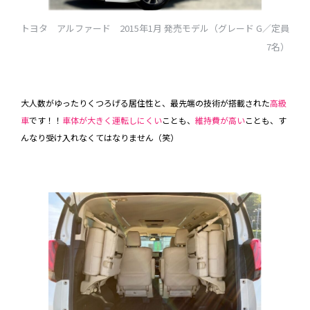
トヨタ アルファード 2015年1月 発売モデル（グレード G／定員
7名）
大人数がゆったりくつろげる居住性と、最先端の技術が搭載された
高級
車
です！！
車体が大きく運転しにくい
ことも、
維持費が高い
ことも、す
んなり受け入れなくてはなりません（笑）