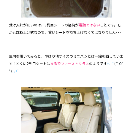
受け入れがたいのは、3列目シートの格納が
電動ではない
ことです。し
かも跳ね上げ式なので、重いシートを持ち上げなくてはなりません･･･
室内を覗いてみると、やはり他サイズのミニバンとは一線を画していま
す！とくに2列目シートは
まるでファーストクラス
のようです
+｡:.ﾟ
(*ﾟOﾟ
*)
.:｡+ﾟ