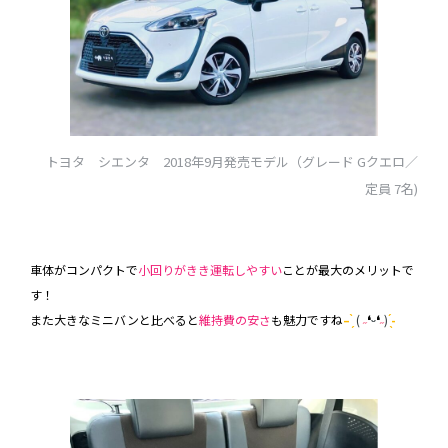
トヨタ シエンタ
2018年9月発売モデル
（グレード Gクエロ／
定員 7名)
車体がコンパクトで
小回りがきき運転しやすい
ことが最大のメリットで
す！
また大きなミニバンと比べると
維持費の安さ
も魅力ですね
– ̗̀
(
˶
❛
ᵕ
❛
˶
)
̖́-