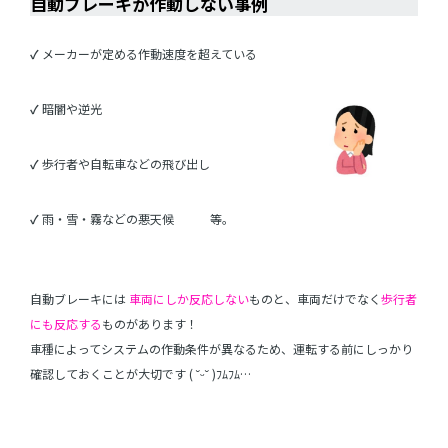
自動ブレーキが作動しない事例
✓
メーカーが定める作動速度を超えている
✓
暗闇や逆光
✓
歩行者や自転車などの飛び出し
✓
雨・雪・霧などの悪天候 等。
自動ブレーキには
車両にしか反応しない
ものと、車両だけでなく
歩行者
にも反応する
ものがあります！
車種によってシステムの作動条件が異なるため、運転する前にしっかり
確認しておくことが大切です ( ˘ᵕ˘ )ﾌﾑﾌﾑ…