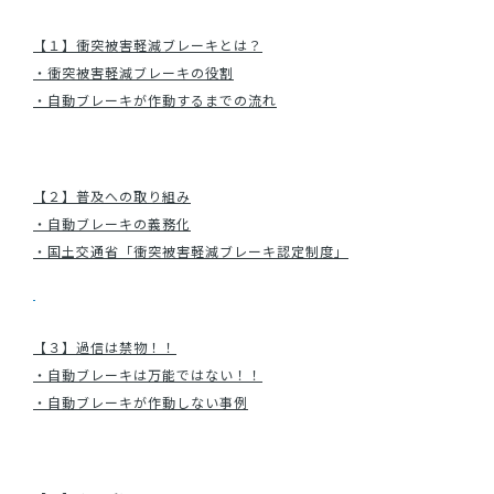
目次
【１】衝突被害軽減ブレーキとは？
・衝突被害軽減ブレーキの役割
・自動ブレーキが作動するまでの流れ
２
【２】普及への取り組み
・自動ブレーキの義務化
・国土交通省「衝突被害軽減ブレーキ認定制度」
さ
【３】過信は禁物！！
・自動ブレーキは万能ではない！！
・自動ブレーキが作動しない事例
4