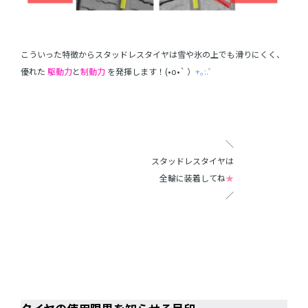
こういった特徴からスタッドレスタイヤは雪や氷の上でも滑りにくく、
優れた
駆動力
と
制動力
を発揮します！(•o•` ）
+｡:.ﾟ
＼
スタッドレスタイヤは
全輪に装着してね
★
／
・
・