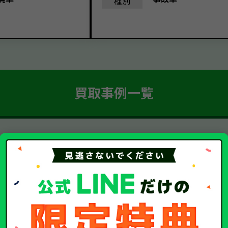
種別
買取事例一覧
簡単 5ステップ！
車・廃車・事故車買取