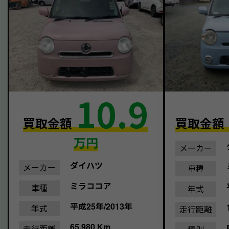
10.9
買取金額
買取金額
万円
メーカー
ダイハツ
メーカー
車種
ミラココア
車種
年式
平成25年/2013年
年式
走行距離
65,980 Km
走行距離