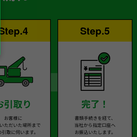
Step.4
Step.5
お引取り
完了！
お客様に
書類手続きを経て、
いただいた場所まで
当社から指定口座へ
の引取に伺います。
お振込いたします。