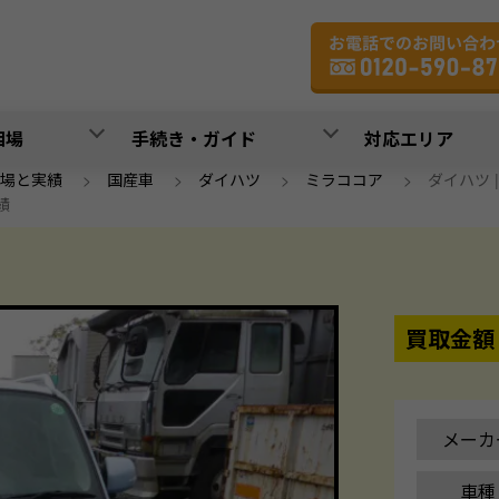
相場
手続き・ガイド
対応エリア
場と実績
>
国産車
>
ダイハツ
>
ミラココア
>
ダイハツ | 
実績
買取金額
メーカ
車種