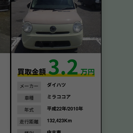
3.2
買取金額
万円
ダイハツ
メーカー
ミラココア
車種
平成22年/2010年
年式
132,423Km
走行距離
中古車