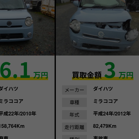
6.1
3
万円
買取金額
万円
ダイハツ
ダイハツ
メーカー
ミラココア
ミラココア
車種
平成22年/2010年
平成24年/2012年
年式
158,764Km
82,479Km
走行距離
廃車
事故車