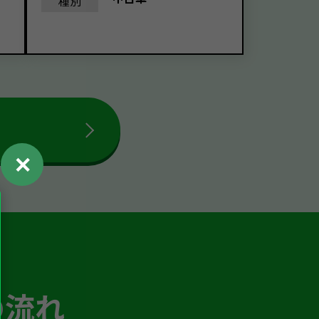
種別
✕
の流れ