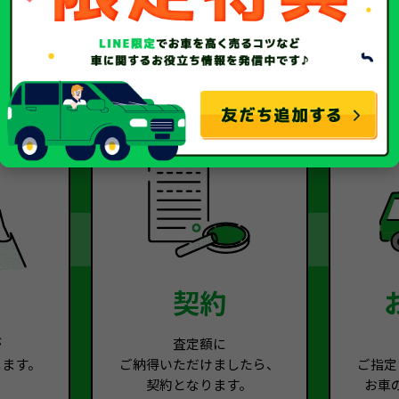
2
Step.3
契約
が
査定額に
します。
ご納得いただけましたら、
ご指定
契約となります。
お車