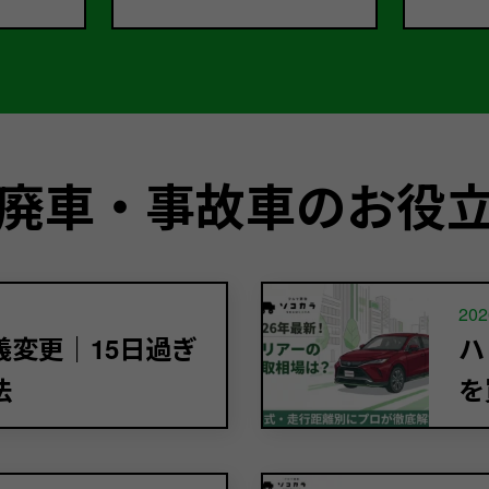
廃車・事故車のお役
202
変更｜15日過ぎ
ハ
法
を