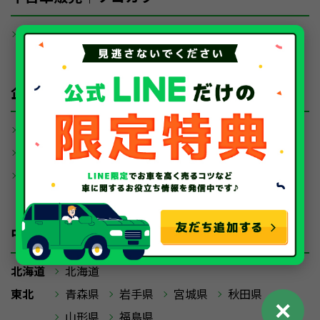
ソコカラセレクト 店
舗・展示場一覧
企業情報
会社概要
古物営業法に基づく表記
全国拠点案内
反社会的勢力に対する基
本方針
プライバシーポリシー
サイトマップ
中古車・廃車・事故車買取 対応地域
北海道
北海道
東北
青森県
岩手県
宮城県
秋田県
✕
山形県
福島県