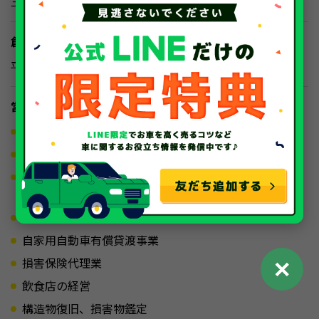
三井住友銀行・りそな銀行・三菱UFJ銀行 他
創業
平成10年4月11日
営業内容
中古自動車及び中古自動二輪車の買取、修理及び販売
インターネットオークションサービス及びその運営
ネットオークションサイトの構築、設計、運用、販売、
並びに保守管理
一般貨物自動車運送業
自家用自動車有償貸渡事業
✕
損害保険代理業
飲食店の経営
構造物復旧、損害物鑑定