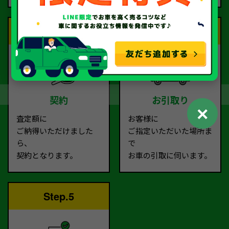
Step.3
Step.4
契約
お引取り
✕
査定額に
お客様に
ご納得いただけました
ご指定いただいた場所ま
ら、
で
契約となります。
お車の引取に伺います。
Step.5