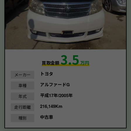
3.5
買取金額
万円
トヨタ
メーカー
アルファードG
車種
平成17年/2005年
年式
216,149Km
走行距離
中古車
種別