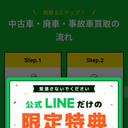
簡単 5ステップ！
中古車・廃車・事故車買取の
流れ
Step.1
Step.2
ご依頼
査定
お電話または査定フォー
査定のプロが
ムより
お電話で回答いたしま
ご依頼ください。
す。