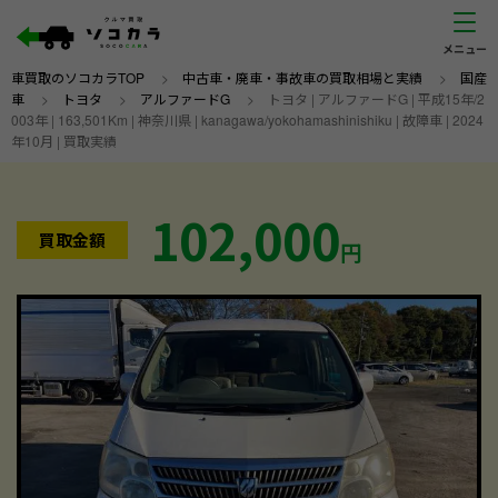
車買取のソコカラTOP
>
中古車・廃車・事故車の買取相場と実績
>
国産
車
>
トヨタ
>
アルファードG
>
トヨタ | アルファードG | 平成15年/2
003年 | 163,501Km | 神奈川県 | kanagawa/yokohamashinishiku | 故障車 | 2024
年10月 | 買取実績
102,000
買取金額
円