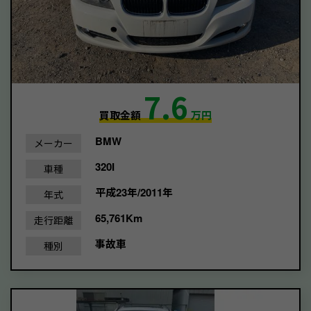
7.6
買取金額
万円
BMW
メーカー
320I
車種
平成23年/2011年
年式
65,761Km
走行距離
事故車
種別