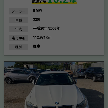
買取金額
万円
BMW
メーカー
320I
車種
平成20年/2008年
年式
112,971Km
走行距離
廃車
種別