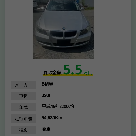
5.5
買取金額
万円
BMW
メーカー
320I
車種
平成19年/2007年
年式
94,930Km
走行距離
廃車
種別