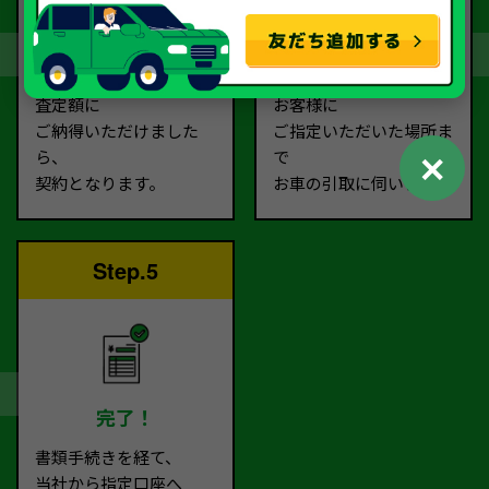
契約
お引取り
査定額に
お客様に
ご納得いただけました
ご指定いただいた場所ま
✕
ら、
で
契約となります。
お車の引取に伺います。
Step.5
完了！
書類手続きを経て、
当社から指定口座へ