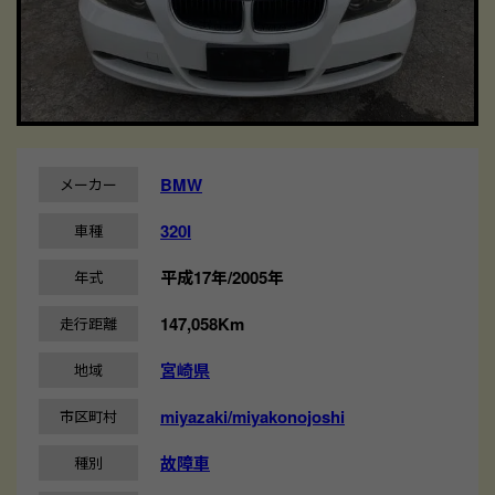
BMW
メーカー
320I
車種
平成17年/2005年
年式
147,058Km
走行距離
宮崎県
地域
miyazaki/miyakonojoshi
市区町村
故障車
種別