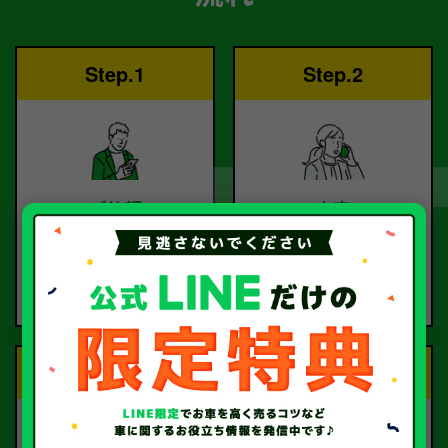
Step.1
Step.2
ご依頼
査定
お電話または査定フォー
査定のプロが
ムより
お電話で回答いたしま
ご依頼ください。
す。
Step.3
Step.4