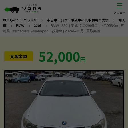
車買取のソコカラTOP
>
中古車・廃車・事故車の買取相場と実績
>
輸入
車
>
BMW
>
320I
>
BMW | 320I | 平成17年/2005年 | 147,058Km | 宮
崎県 | miyazaki/miyakonojoshi | 故障車 | 2024年12月 | 買取実績
52,000
買取金額
円