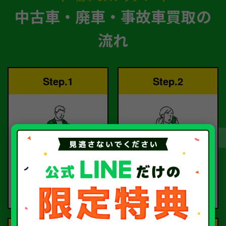
中古車・廃車・事故車買取の
流れ
Step.1
Step.2
ご依頼
査定
お電話または査定フォー
査定のプロが
ムより
お電話で回答いたしま
ご依頼ください。
す。