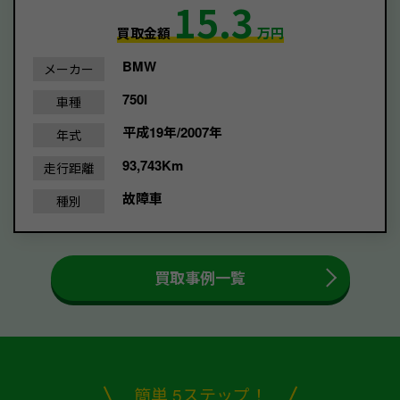
15.3
買取金額
万円
BMW
メーカー
750I
車種
平成19年/2007年
年式
93,743Km
走行距離
故障車
種別
買取事例一覧
簡単 5ステップ！