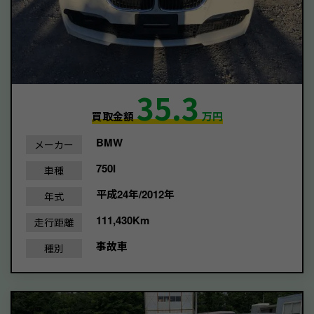
35.3
買取金額
万円
BMW
メーカー
750I
車種
平成24年/2012年
年式
111,430Km
走行距離
事故車
種別