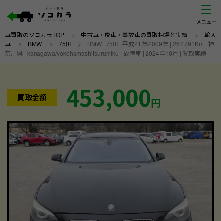
車買取のソコカラTOP
>
中古車・廃車・事故車の買取相場と実績
>
輸入
車
>
BMW
>
750I
>
BMW | 750I | 平成21年/2009年 | 267,791Km | 神
奈川県 | kanagawa/yokohamashitsurumiku | 故障車 | 2024年10月 | 買取実績
453,000
買取金額
円