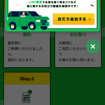
Step.3
Step.4
契約
お引取り
査定額に
お客様に
✕
ご納得いただけました
ご指定いただいた場所ま
ら、
で
契約となります。
お車の引取に伺います。
Step.5