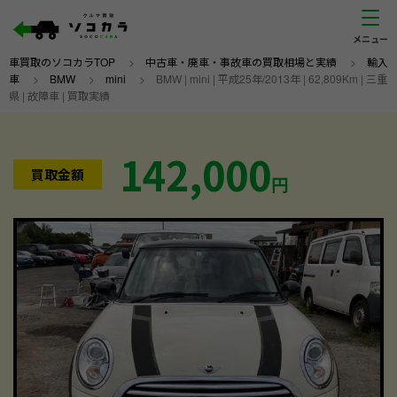
車買取のソコカラTOP
>
中古車・廃車・事故車の買取相場と実績
>
輸入
車
>
BMW
>
mini
>
BMW | mini | 平成25年/2013年 | 62,809Km | 三重
県 | 故障車 | 買取実績
142,000
買取金額
円