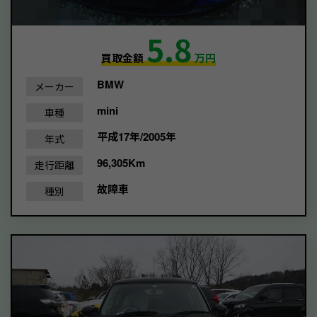
5.8
買取金額
万円
BMW
メーカー
mini
車種
平成17年/2005年
年式
96,305Km
走行距離
故障車
種別