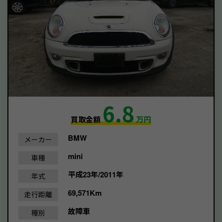
6.8
買取金額
万円
BMW
メーカー
mini
車種
平成23年/2011年
年式
69,571Km
走行距離
故障車
種別