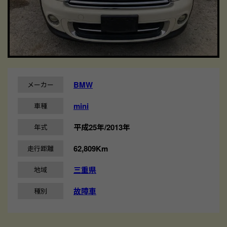
BMW
メーカー
mini
車種
平成25年/2013年
年式
62,809Km
走行距離
三重県
地域
故障車
種別