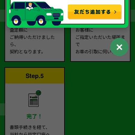
契約
お引取り
査定額に
お客様に
ご納得いただけました
ご指定いただいた場所ま
✕
ら、
で
契約となります。
お車の引取に伺います。
Step.5
完了！
書類手続きを経て、
当社から指定口座へ