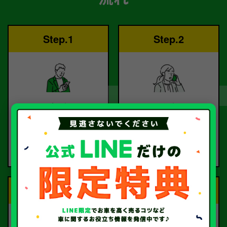
Step.1
Step.2
ご依頼
査定
お電話または査定フォー
査定のプロが
ムより
お電話で回答いたしま
ご依頼ください。
す。
Step.3
Step.4