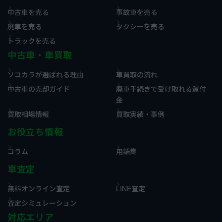
中古車を売る
事故車を売る
廃車を売る
タクシーを売る
トラックを売る
中古車・車買取
ソコカラが選ばれる理由
車買取の流れ
中古車の売却ガイド
廃車手続きで受け取れる還付
金
買取相場情報
買取実績・事例
お役立ち情報
コラム
用語集
車査定
無料オンライン査定
LINE査定
査定シミュレーション
対応エリア