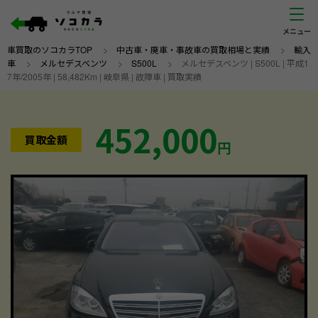
車買取のソコカラTOP
>
中古車・廃車・事故車の買取相場と実績
>
輸入
車
>
メルセデスベンツ
>
S500L
>
メルセデスベンツ | S500L | 平成1
7年/2005年 | 58,482Km | 岐阜県 | 故障車 | 買取実績
452,000
買取金額
円