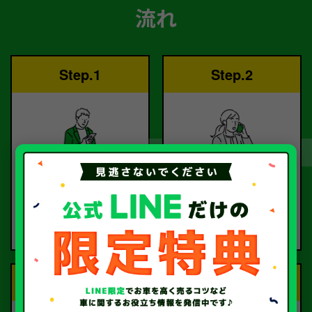
流れ
Step.1
Step.2
ご依頼
査定
お電話または査定フォー
査定のプロが
ムより
お電話で回答いたしま
ご依頼ください。
す。
Step.3
Step.4