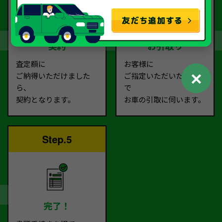
契約
お引取り
査定額に
お客様に
✕
ご納得いただけました
ご指定いただいた場所ま
ら、
で
契約となります。
お車の引取に伺います。
Step.5
完了！