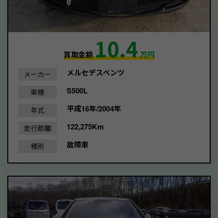
10.4
買取金額
万円
メルセデスベンツ
メーカー
S500L
車種
平成16年/2004年
年式
122,275Km
走行距離
故障車
種別