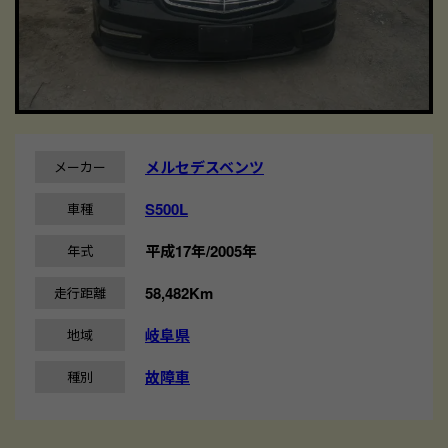
メルセデスベンツ
メーカー
S500L
車種
平成17年/2005年
年式
58,482Km
走行距離
岐阜県
地域
故障車
種別