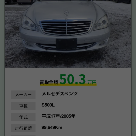
50.3
買取金額
万円
メルセデスベンツ
メーカー
S500L
車種
平成17年/2005年
年式
99,649Km
走行距離