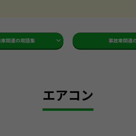
廃車関連の用語集
事故車関連
エアコン
。