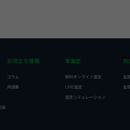
お役立ち情報
車査定
対
コラム
無料オンライン査定
全
用語集
LINE査定
全
査定シミュレーション
付金