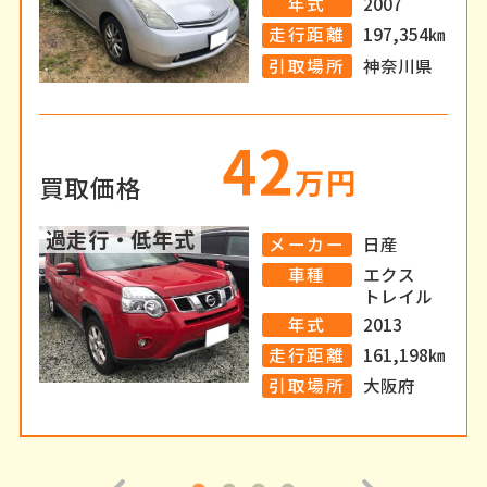
年式
2007
走行距離
197,354㎞
引取場所
神奈川県
42
万円
買取
価格
過走行・低年式
メーカー
日産
車種
エクス
トレイル
年式
2013
走行距離
161,198㎞
引取場所
大阪府