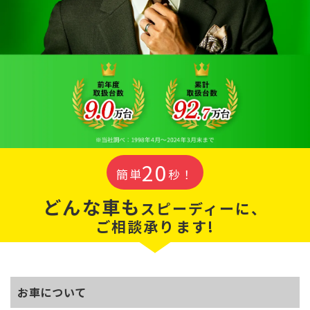
20
簡単
秒！
どんな車も
スピーディーに、
ご相談承ります!
お車について