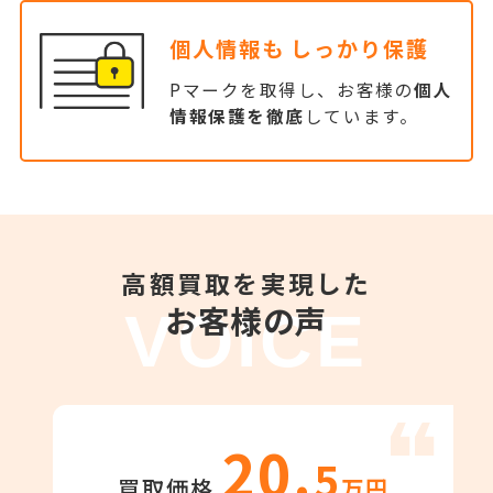
個人情報も
しっかり保護
Pマークを取得し、お客様の
個人
情報保護を徹底
しています。
高額買取を実現した
お客様の声
VOICE
20.
5
買取価格
万円