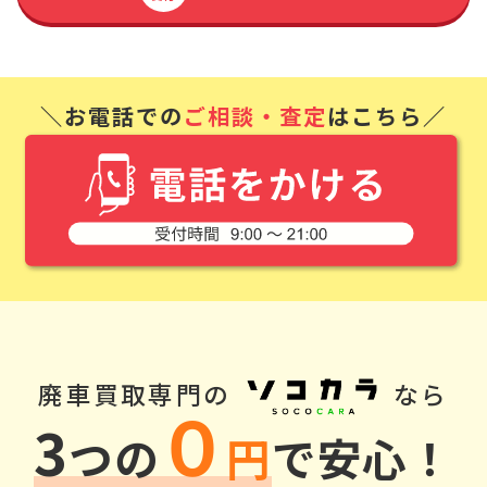
＼お電話での
ご相談・査定
はこちら／
廃車買取専門の
なら
０
3
つの
円
で安心！