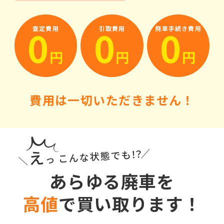
0
0
0
査定費用
引取費用
廃車手続き費用
円
円
円
費用は一切いただきません！
え
／
！？
っ こんな状態でも
＼
あらゆる廃車を
高値
で買い取ります！