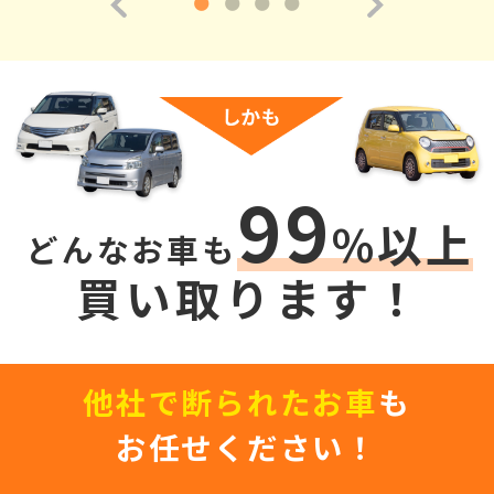
99
%以上
どんなお車も
買い取ります！
他社で断られたお車
も
お任せください！