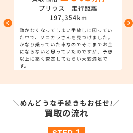
m
プリウス 走行距離
197,354km
足
ま
額
動かなくなってしまい手放しに困ってい
し
た中で、ソコカラさんを見つけました。
つ
かなり乗っていた車なのでそこまでお金
にならないと思っていたのですが、予想
以上に高く査定してもらい大変満足で
す。
＼めんどうな手続きもお任せ!／
買取の流れ
1
STEP