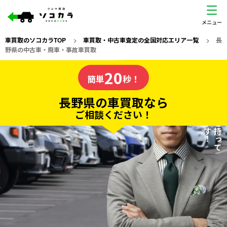
車買取のソコカラTOP
>
車買取・中古車査定の全国対応エリア一覧
>
長
野県の中古車・廃車・事故車買取
長野県
20
私たちが責任を持って
の車買取なら
簡単
秒！
査定いたします！
ソコカラの
長野県の車買取なら
ご相談ください！
20
入力完了！
秒で
無料で
カンタンWeb査定
電話か出張か、高い方の査定を提案。
高価買取!
だから
ご依頼いただいたお車を丁寧に査定いたします