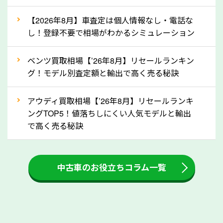
自動車税の還付金は、先に年払いしていた自動車税が
月割りで返還されるものです。ですから、自動車税の
【2026年8月】車査定は個人情報なし・電話な
し！登録不要で相場がわかるシミュレーション
還付金は早めに売却するほど多く還付されます。不要
な車は早めに廃車手続きをしたほうが良いでしょう。
ベンツ買取相場【’26年8月】リセールランキン
グ！モデル別査定額と輸出で高く売る秘訣
③自動車税の還付金の扱いについて確認し
ましょう！
アウディ買取相場【’26年8月】リセールランキ
車を廃車にすると、自動車税の還付金を受け取ること
ングTOP5！値落ちしにくい人気モデルと輸出
ができる場合があります。廃車買取業者の中には、還
で高く売る秘訣
付金をお客様に返還しない業者もあります。廃車査定
をする際には、自動車税の還付金の返還があるかどう
中古車のお役立ちコラム一覧
かを確認するようにしてください。長野県のソコカラ
では、自動車税の還付金をお客様に返還しております
のでご安心ください。
④人気の車種は廃車でも高価買取が可能！