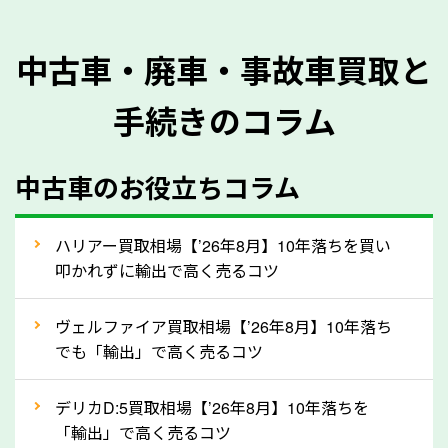
を正確に把握し、査定することができるため、査定価
格が上がりやすくなります。廃車・事故車査定の際に
中古車・廃車・事故車買取と
質問させていただく内容は以下の通りとなります。
手続きのコラム
メーカー／車種
年式
中古車のお役立ちコラム
型式／グレード
走行距離（例：約〇万キロ）
車検の満了日
ハリアー買取相場【’26年8月】10年落ちを買い
叩かれずに輸出で高く売るコツ
内装や外装の状態
上記の情報を正確にお伝えいただくことで、正確な査
ヴェルファイア買取相場【’26年8月】10年落ち
定を行い高価買取価格をつけやすくなります。
でも「輸出」で高く売るコツ
②自動車税の還付金は早く売るほど多く返
デリカD:5買取相場【’26年8月】10年落ちを
ってきます！
「輸出」で高く売るコツ