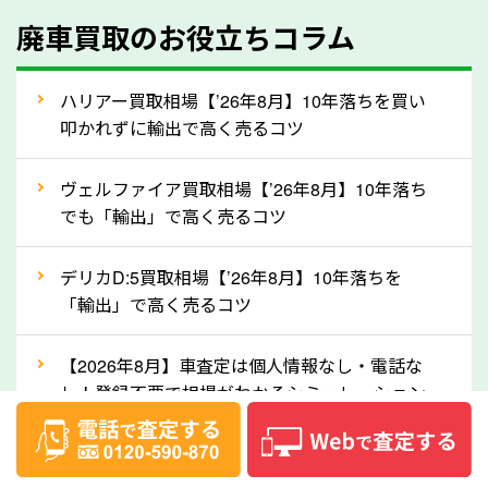
人気の車種は廃車の状態でも、高価買取が可能です。
廃車買取のお役立ちコラム
特にスポーツカー・トラックのほか、海外で人気の国
産車は高く買取が可能です。「廃車＝買取できない」
ハリアー買取相場【’26年8月】10年落ちを買い
というイメージがありますが、長野県の「ソコカラ」
叩かれずに輸出で高く売るコツ
なら廃車の車も適正価格で買取できます。他社で買取
拒否となった車も価格がつく可能性があるので、諦め
ヴェルファイア買取相場【’26年8月】10年落ち
でも「輸出」で高く売るコツ
ずに長野県の「ソコカラ」にご相談ください。古い車
でも高価買取が可能なケースは珍しくないため、まず
デリカD:5買取相場【’26年8月】10年落ちを
はWebで簡単にできる無料査定をお試しください。
「輸出」で高く売るコツ
実際の買取実績を、車のメーカーや状態ごとに「買取
実績」で確認できます。
【2026年8月】車査定は個人情報なし・電話な
⑤車内の簡単な清掃で買取価格アップも！
し！登録不要で相場がわかるシミュレーション
しばらく乗っていない車は、車内のシートや座席の下
ベンツ買取相場【’26年8月】リセールランキン
が汚れていることも多いです。シミや汚れが付着して
グ！モデル別査定額と輸出で高く売る秘訣