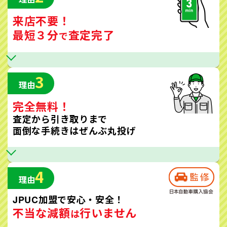
来店不要！
最短３分
査定完了
で
3
理由
完全無料！
査定から引き取りまで
面倒な手続きはぜんぶ丸投げ
4
理由
JPUC加盟で安心・安全！
不当な減額
行いません
は