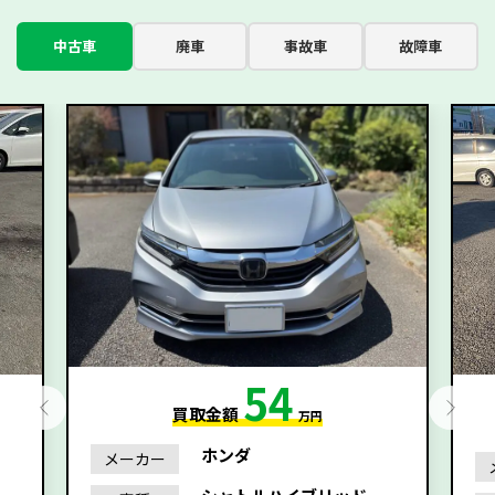
中古車
廃車
事故車
故障車
54
買取金額
万円
ホンダ
メーカー