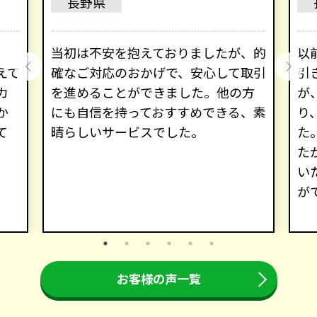
長野県
、
当初は不安を抱えておりましたが、的
以
えて
確なご対応のおかげで、安心して取引
引
カ
を進めることができました。他の方
が
か
にも自信を持っておすすめできる、素
り
て
晴らしいサービスでした。
た
た
い
が
お客様の声一覧