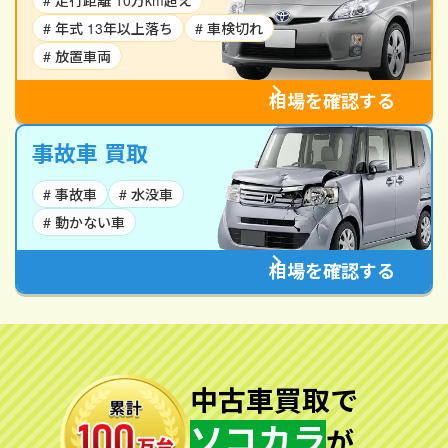
# 走行距離 10万km超え
# 年式 13年以上落ち
# 車検切れ
# 放置車両
相場を確認する
事故車 買取
# 事故車
# 水没車
# 動かない車
相場を確認する
中古車買取で
ソコカラ
が