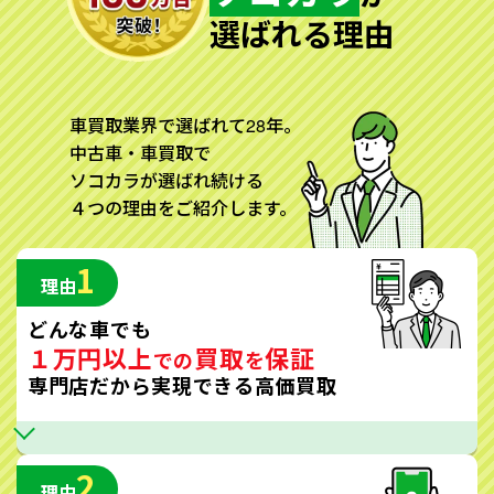
選ばれる理由
車買取業界で選ばれて28年。
中古車・車買取で
ソコカラが選ばれ続ける
４つの理由をご紹介します。
1
理由
どんな車でも
１万円以上
買取
保証
での
を
専門店だから実現できる高価買取
2
理由