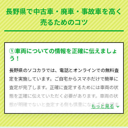
まった車、車検が切れて動かすことができない車でも
長野県で中古車・廃車・事故車を高く
買取可能です。
売るためのコツ
ソコカラは世界１１０か国に独自の販売ネットワーク
を持ち、国内に自社物流網、自社ヤードをもっている
ため、中間マージンがかかりません。だから高価買取
を実現し、お客様に利益を還元することができるので
①車両についての情報を正確に伝えましょ
す。
う！
長野県にお住まいであれば、まずはお気軽に（0120-
長野県のソコカラでは、電話とオンラインでの無料査
590-870）までお問い合わせ下さい。
定を実施しています。ご自宅からスマホだけで簡単に
査定・ご相談・見積もりはすべて無料で行います。安
査定が完了します。正確に査定するためには車両の状
心してお問い合わせください。
態を正確に伝えていただく必要があります。車両の状
態が明確でないと査定する側も慎重にならざるを得ま
もっと見る
せん。廃車・事故車査定する際はできるだけ車検証を
ご準備ください。車検証があることで車両状態や年式