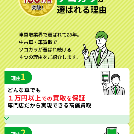
選ばれる理由
車買取業界で選ばれて28年。
中古車・車買取で
ソコカラが選ばれ続ける
４つの理由をご紹介します。
1
理由
どんな車でも
１万円以上
買取
保証
での
を
専門店だから実現できる高価買取
2