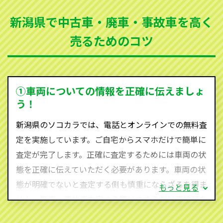
まった車、車検が切れて動かすことができない車でも
新潟県で中古車・廃車・事故車を高く
買取可能です。
売るためのコツ
ソコカラは世界１１０か国に独自の販売ネットワーク
を持ち、国内に自社物流網、自社ヤードをもっている
ため、中間マージンがかかりません。だから高価買取
を実現し、お客様に利益を還元することができるので
①車両についての情報を正確に伝えましょ
す。
う！
新潟県にお住まいであれば、まずはお気軽に（0120-
新潟県のソコカラでは、電話とオンラインでの無料査
590-870）までお問い合わせ下さい。
定を実施しています。ご自宅からスマホだけで簡単に
査定・ご相談・見積もりはすべて無料で行います。安
査定が完了します。正確に査定するためには車両の状
心してお問い合わせください。
態を正確に伝えていただく必要があります。車両の状
態が明確でないと査定する側も慎重にならざるを得ま
もっと見る
せん。廃車・事故車査定する際はできるだけ車検証を
ご準備ください。車検証があることで車両状態や年式