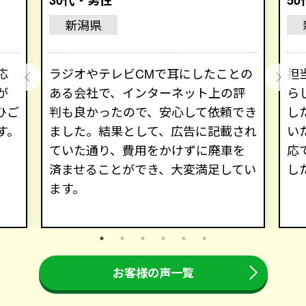
新潟県
応
ラジオやテレビCMで耳にしたことの
担
が
ある会社で、インターネット上の評
ら
ひご
判も良かったので、安心して依頼でき
し
す。
ました。結果として、広告に記載され
い
ていた通り、費用をかけずに廃車を
応
済ませることができ、大変満足してい
し
ます。
お客様の声一覧