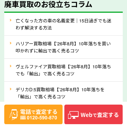
廃車買取のお役立ちコラム
人気の車種は廃車の状態でも、高価買取が可能です。
特にスポーツカー・トラックのほか、海外で人気の国
亡くなった方の車の名義変更｜15日過ぎでも迷
産車は高く買取が可能です。「廃車＝買取できない」
わず解決する方法
というイメージがありますが、新潟県の「ソコカラ」
なら廃車の車も適正価格で買取できます。他社で買取
ハリアー買取相場【’26年8月】10年落ちを買い
拒否となった車も価格がつく可能性があるので、諦め
叩かれずに輸出で高く売るコツ
ずに新潟県の「ソコカラ」にご相談ください。古い車
ヴェルファイア買取相場【’26年8月】10年落ち
でも高価買取が可能なケースは珍しくないため、まず
でも「輸出」で高く売るコツ
はWebで簡単にできる無料査定をお試しください。
実際の買取実績を、車のメーカーや状態ごとに「買取
デリカD:5買取相場【’26年8月】10年落ちを
実績」で確認できます。
「輸出」で高く売るコツ
⑤車内の簡単な清掃で買取価格アップも！
【2026年8月】車査定は個人情報なし・電話な
しばらく乗っていない車は、車内のシートや座席の下
し！登録不要で相場がわかるシミュレーション
が汚れていることも多いです。シミや汚れが付着して