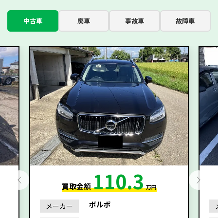
中古車
廃車
事故車
故障車
110.3
買取金額
万円
ボルボ
メーカー