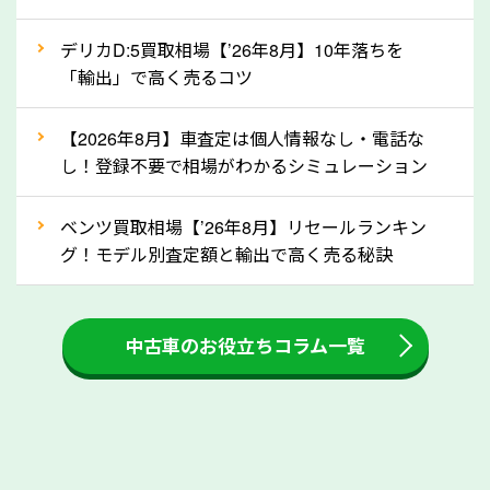
自動車税の還付金は、先に年払いしていた自動車税が
月割りで返還されるものです。ですから、自動車税の
デリカD:5買取相場【’26年8月】10年落ちを
「輸出」で高く売るコツ
還付金は早めに売却するほど多く還付されます。不要
な車は早めに廃車手続きをしたほうが良いでしょう。
【2026年8月】車査定は個人情報なし・電話な
し！登録不要で相場がわかるシミュレーション
③自動車税の還付金の扱いについて確認し
ましょう！
ベンツ買取相場【’26年8月】リセールランキン
車を廃車にすると、自動車税の還付金を受け取ること
グ！モデル別査定額と輸出で高く売る秘訣
ができる場合があります。廃車買取業者の中には、還
付金をお客様に返還しない業者もあります。廃車査定
中古車のお役立ちコラム一覧
をする際には、自動車税の還付金の返還があるかどう
かを確認するようにしてください。新潟県のソコカラ
では、自動車税の還付金をお客様に返還しております
のでご安心ください。
④人気の車種は廃車でも高価買取が可能！