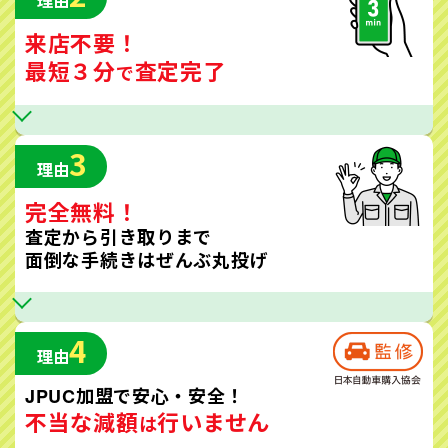
理由
来店不要！
最短３分
査定完了
で
3
理由
完全無料！
査定から引き取りまで
面倒な手続きはぜんぶ丸投げ
4
理由
JPUC加盟で安心・安全！
不当な減額
行いません
は