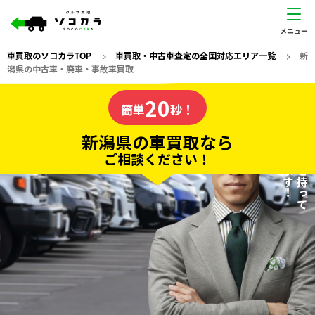
車買取のソコカラTOP
>
車買取・中古車査定の全国対応エリア一覧
>
新
潟県の中古車・廃車・事故車買取
新潟県
20
私たちが責任を持って
の車買取なら
簡単
秒！
査定いたします！
ソコカラの
新潟県の車買取なら
ご相談ください！
20
入力完了！
秒で
無料で
カンタンWeb査定
電話か出張か、高い方の査定を提案。
高価買取!
だから
ご依頼いただいたお車を丁寧に査定いたします