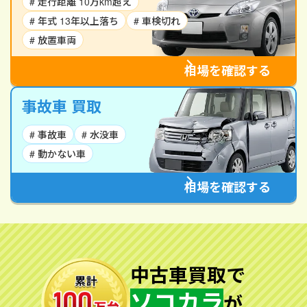
# 走行距離 10万km超え
# 年式 13年以上落ち
# 車検切れ
# 放置車両
相場を確認する
事故車 買取
# 事故車
# 水没車
# 動かない車
相場を確認する
中古車買取で
ソコカラ
が