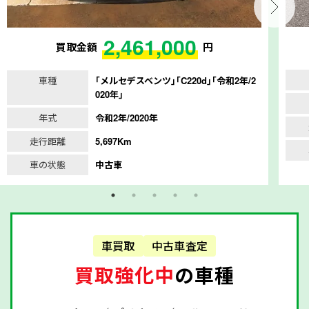
2,461,000
買取金額
円
車種
｢メルセデスベンツ｣｢C220d｣｢令和2年/2
020年｣
年式
令和2年/2020年
走行距離
5,697Km
車の状態
中古車
車買取
中古車査定
買取強化中
の車種