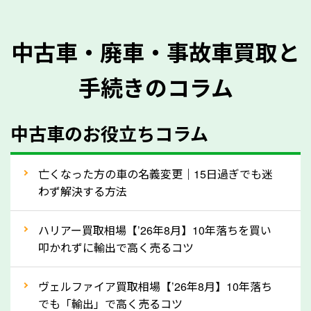
を正確に把握し、査定することができるため、査定価
格が上がりやすくなります。廃車・事故車査定の際に
中古車・廃車・事故車買取と
質問させていただく内容は以下の通りとなります。
手続きのコラム
メーカー／車種
年式
中古車のお役立ちコラム
型式／グレード
走行距離（例：約〇万キロ）
車検の満了日
亡くなった方の車の名義変更｜15日過ぎでも迷
わず解決する方法
内装や外装の状態
上記の情報を正確にお伝えいただくことで、正確な査
ハリアー買取相場【’26年8月】10年落ちを買い
定を行い高価買取価格をつけやすくなります。
叩かれずに輸出で高く売るコツ
②自動車税の還付金は早く売るほど多く返
ヴェルファイア買取相場【’26年8月】10年落ち
ってきます！
でも「輸出」で高く売るコツ