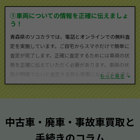
ため、中間マージンがかかりません。だから高価買取
を実現し、お客様に利益を還元することができるので
①車両についての情報を正確に伝えましょ
す。
う！
青森県にお住まいであれば、まずはお気軽に（0120-
青森県のソコカラでは、電話とオンラインでの無料査
590-870）までお問い合わせ下さい。
定を実施しています。ご自宅からスマホだけで簡単に
査定・ご相談・見積もりはすべて無料で行います。安
査定が完了します。正確に査定するためには車両の状
心してお問い合わせください。
態を正確に伝えていただく必要があります。車両の状
態が明確でないと査定する側も慎重にならざるを得ま
もっと見る
せん。廃車・事故車査定する際はできるだけ車検証を
ご準備ください。車検証があることで車両状態や年式
を正確に把握し、査定することができるため、査定価
格が上がりやすくなります。廃車・事故車査定の際に
中古車・廃車・事故車買取と
質問させていただく内容は以下の通りとなります。
手続きのコラム
メーカー／車種