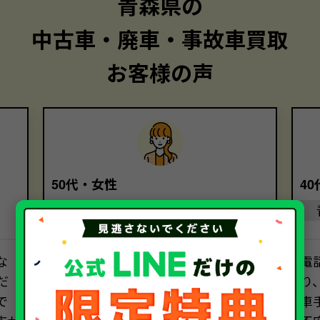
青森県の
中古車・廃車・事故車買取
お客様の声
50代・女性
4
青森県
な
評判を見て、このサービスを利用す
電
だ
ることに決めました。担当してくださ
り
で
ったオペレーターの方の対応は素晴
車