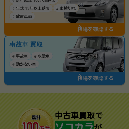
# 走行距離 10万km超え
# 年式 13年以上落ち
# 車検切れ
# 放置車両
相場を確認する
事故車 買取
# 事故車
# 水没車
# 動かない車
相場を確認する
中古車買取で
ソコカラ
が