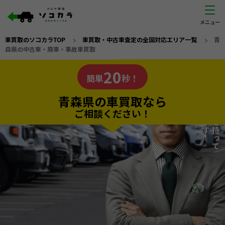
車買取のソコカラTOP
>
車買取・中古車査定の全国対応エリア一覧
>
青
森県の中古車・廃車・事故車買取
青森県
20
私たちが責任を持って
の車買取なら
簡単
秒！
査定いたします！
ソコカラの
青森県の車買取なら
ご相談ください！
20
入力完了！
秒で
無料で
カンタンWeb査定
電話か出張か、高い方の査定を提案。
高価買取!
だから
ご依頼いただいたお車を丁寧に査定いたします