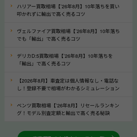
なら廃車の車も適正価格で買取できます。他社で買取
ハリアー買取相場【’26年8月】10年落ちを買い
拒否となった車も価格がつく可能性があるので、諦め
叩かれずに輸出で高く売るコツ
ずに青森県の「ソコカラ」にご相談ください。古い車
ヴェルファイア買取相場【’26年8月】10年落ち
でも高価買取が可能なケースは珍しくないため、まず
でも「輸出」で高く売るコツ
はWebで簡単にできる無料査定をお試しください。
実際の買取実績を、車のメーカーや状態ごとに「買取
デリカD:5買取相場【’26年8月】10年落ちを
実績」で確認できます。
「輸出」で高く売るコツ
⑤車内の簡単な清掃で買取価格アップも！
【2026年8月】車査定は個人情報なし・電話な
しばらく乗っていない車は、車内のシートや座席の下
し！登録不要で相場がわかるシミュレーション
が汚れていることも多いです。シミや汚れが付着して
いると、買取査定時に影響する可能性も考えられま
ベンツ買取相場【’26年8月】リセールランキン
す。車内の汚れは簡単な清掃だけで取り除けることも
グ！モデル別査定額と輸出で高く売る秘訣
多いため、査定前にチェックして、清掃をしておくの
も高く売るためのコツです。洗車に関しては、特別に
大きな汚れがない限り必要はありません。査定に影響