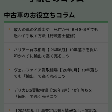
年式
中古車のお役立ちコラム
型式／グレード
走行距離（例：約〇万キロ）
車検の満了日
故人の車の名義変更｜死亡から15日を過ぎても
迷わず手放す方法【行政書士監修】
内装や外装の状態
上記の情報を正確にお伝えいただくことで、正確な査
ハリアー買取相場【’26年8月】10年落ちを買い
定を行い高価買取価格をつけやすくなります。
叩かれずに輸出で高く売るコツ
②自動車税の還付金は早く売るほど多く返
ヴェルファイア買取相場【’26年8月】10年落ち
ってきます！
でも「輸出」で高く売るコツ
自動車税の還付金は、先に年払いしていた自動車税が
月割りで返還されるものです。ですから、自動車税の
デリカD:5買取相場【’26年8月】10年落ちを
「輸出」で高く売るコツ
還付金は早めに売却するほど多く還付されます。不要
な車は早めに廃車手続きをしたほうが良いでしょう。
【2026年8月】車査定は個人情報なし・電話な