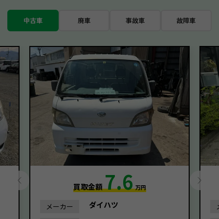
中古車
廃車
事故車
故障車
7.6
買取金額
万円
ダイハツ
メーカー