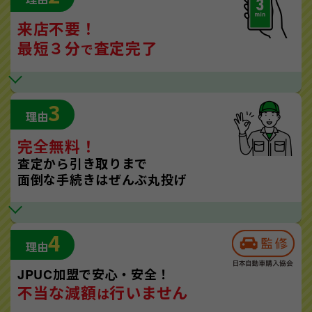
来店不要！
最短３分
査定完了
で
3
理由
完全無料！
査定から引き取りまで
面倒な手続きはぜんぶ丸投げ
4
理由
JPUC加盟で安心・安全！
不当な減額
行いません
は