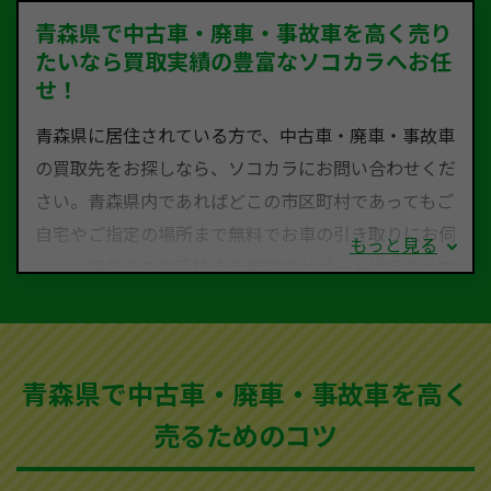
青森県で中古車・廃車・事故車を高く売り
たいなら買取実績の豊富なソコカラへお任
せ！
青森県に居住されている方で、中古車・廃車・事故車
の買取先をお探しなら、ソコカラにお問い合わせくだ
さい。青森県内であればどこの市区町村であってもご
自宅やご指定の場所まで無料でお車の引き取りにお伺
もっと見る
いし、廃車までの手続きを無料でサポート代行させて
いただきます。古くなった車・廃車・事故車・故障車
など動かない車、水害車、不動車、乗らなくなってし
まった車、車検が切れて動かすことができない車でも
青森県で中古車・廃車・事故車を高く
買取可能です。
売るためのコツ
ソコカラは世界１１０か国に独自の販売ネットワーク
を持ち、国内に自社物流網、自社ヤードをもっている