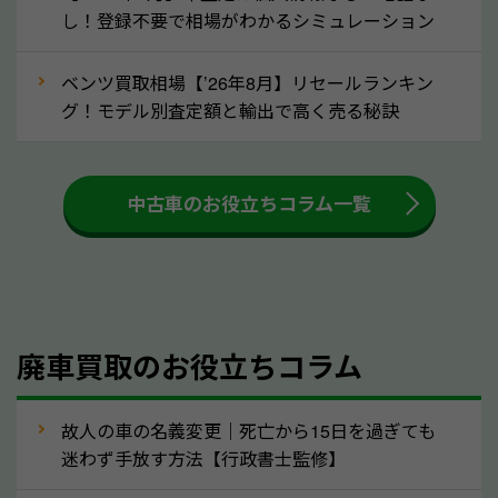
し！登録不要で相場がわかるシミュレーション
③自動車税の還付金の扱いについて確認し
ましょう！
ベンツ買取相場【’26年8月】リセールランキン
車を廃車にすると、自動車税の還付金を受け取ること
グ！モデル別査定額と輸出で高く売る秘訣
ができる場合があります。廃車買取業者の中には、還
付金をお客様に返還しない業者もあります。廃車査定
中古車のお役立ちコラム一覧
をする際には、自動車税の還付金の返還があるかどう
かを確認するようにしてください。青森県のソコカラ
では、自動車税の還付金をお客様に返還しております
のでご安心ください。
④人気の車種は廃車でも高価買取が可能！
廃車買取のお役立ちコラム
人気の車種は廃車の状態でも、高価買取が可能です。
特にスポーツカー・トラックのほか、海外で人気の国
故人の車の名義変更｜死亡から15日を過ぎても
産車は高く買取が可能です。「廃車＝買取できない」
迷わず手放す方法【行政書士監修】
というイメージがありますが、青森県の「ソコカラ」