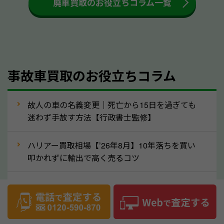
廃車買取のお役立ちコラム一覧
するケースは少ないため、そのままお持ちいただいて
も大丈夫です。また、傷や破損がある場合、事前に修
理して査定する方法もあります。しかし、修理によっ
て上がる査定金額よりも、修理費用が高くなることも
事故車買取のお役立ちコラム
あるため、まずは青森県のソコカラへ車の状態につい
てお気軽にご相談ください。
⑥車の需要が高まるタイミングで売るのも
故人の車の名義変更｜死亡から15日を過ぎても
高価買取のポイント！
迷わず手放す方法【行政書士監修】
車を高く売るのなら、需要の高いタイミングを狙って
ハリアー買取相場【’26年8月】10年落ちを買い
買取依頼をするのもポイントです。車にも需要の高い
叩かれずに輸出で高く売るコツ
時期と低い時期があり、低い時期だと査定金額が抑え
めになる可能性もあります。逆に需要が高い時期であ
ヴェルファイア買取相場【’26年8月】10年落ち
れば、高い価格でも買取やすくなります。一般的に新
でも「輸出」で高く売るコツ
生活に向けた準備を始める1〜3月ごろは、中古車の