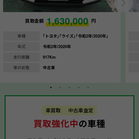
1,630,000
買取金額
円
車種
｢トヨタ｣｢ライズ｣｢令和2年/2020年｣
年式
令和2年/2020年
走行距離
917Km
車の状態
中古車
車買取
中古車査定
買取強化中
の車種