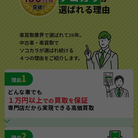
選ばれる理由
車買取業界で選ばれて28年。
中古車・車買取で
ソコカラが選ばれ続ける
４つの理由をご紹介します。
1
理由
どんな車でも
１万円以上
買取
保証
での
を
専門店だから実現できる高価買取
2
理由