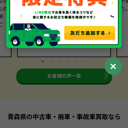
応が
らしく、親切で丁寧な説明と迅速な
不
たの
作業には本当に感謝しています。おか
た
早
げで、安心してサービスを利用するこ
ご
とができました。次回もぜひお願い
したいと思っています。本当にありが
とうございました。
✕
お客様の声一覧
青森県の中古車・廃車・事故車買取なら