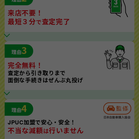
来店不要！
最短３分
査定完了
で
3
理由
完全無料！
査定から引き取りまで
面倒な手続きはぜんぶ丸投げ
4
理由
JPUC加盟で安心・安全！
不当な減額
行いません
は