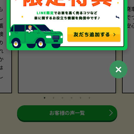
も
ディーラーで下取り不可と言われた車
廃
し
を、ソコカラさんに買い取っていた
で
藁
だけました。手続きも丁寧で安心で
安
検
した。機会があればまた利用させて
の
いただきます。
れ
か
✕
は
し
お客様の声一覧