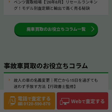
ベンツ買取相場【’26年8月】リセールランキン
す。車内の汚れは簡単な清掃だけで取り除けることも
グ！モデル別査定額と輸出で高く売る秘訣
多いため、査定前にチェックして、清掃をしておくの
も高く売るためのコツです。洗車に関しては、特別に
大きな汚れがない限り必要はありません。査定に影響
廃車買取のお役立ちコラム一覧
するケースは少ないため、そのままお持ちいただいて
も大丈夫です。また、傷や破損がある場合、事前に修
理して査定する方法もあります。しかし、修理によっ
て上がる査定金額よりも、修理費用が高くなることも
事故車買取のお役立ちコラム
あるため、まずは滋賀県のソコカラへ車の状態につい
てお気軽にご相談ください。
⑥車の需要が高まるタイミングで売るのも
故人の車の名義変更｜死亡から15日を過ぎても
高価買取のポイント！
迷わず手放す方法【行政書士監修】
車を高く売るのなら、需要の高いタイミングを狙って
ハリアー買取相場【’26年8月】10年落ちを買い
買取依頼をするのもポイントです。車にも需要の高い
叩かれずに輸出で高く売るコツ
時期と低い時期があり、低い時期だと査定金額が抑え