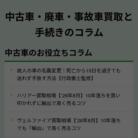
格が上がりやすくなります。廃車・事故車査定の際に
中古車・廃車・事故車買取と
質問させていただく内容は以下の通りとなります。
手続きのコラム
メーカー／車種
年式
中古車のお役立ちコラム
型式／グレード
走行距離（例：約〇万キロ）
車検の満了日
故人の車の名義変更｜死亡から15日を過ぎても
迷わず手放す方法【行政書士監修】
内装や外装の状態
上記の情報を正確にお伝えいただくことで、正確な査
ハリアー買取相場【’26年8月】10年落ちを買い
定を行い高価買取価格をつけやすくなります。
叩かれずに輸出で高く売るコツ
②自動車税の還付金は早く売るほど多く返
ヴェルファイア買取相場【’26年8月】10年落ち
ってきます！
でも「輸出」で高く売るコツ
自動車税の還付金は、先に年払いしていた自動車税が