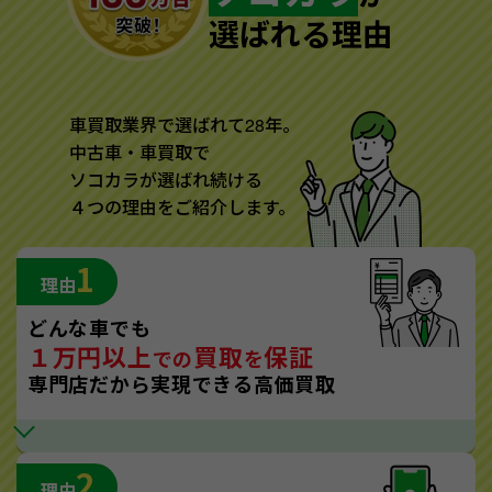
選ばれる理由
車買取業界で選ばれて28年。
中古車・車買取で
ソコカラが選ばれ続ける
４つの理由をご紹介します。
1
理由
どんな車でも
１万円以上
買取
保証
での
を
専門店だから実現できる高価買取
2
理由