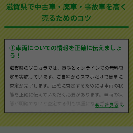
滋賀県で中古車・廃車・事故車を高く
買取可能です。
売るためのコツ
ソコカラは世界１１０か国に独自の販売ネットワーク
を持ち、国内に自社物流網、自社ヤードをもっている
ため、中間マージンがかかりません。だから高価買取
を実現し、お客様に利益を還元することができるので
①車両についての情報を正確に伝えましょ
す。
う！
滋賀県にお住まいであれば、まずはお気軽に（0120-
滋賀県のソコカラでは、電話とオンラインでの無料査
590-870）までお問い合わせ下さい。
定を実施しています。ご自宅からスマホだけで簡単に
査定・ご相談・見積もりはすべて無料で行います。安
査定が完了します。正確に査定するためには車両の状
心してお問い合わせください。
態を正確に伝えていただく必要があります。車両の状
態が明確でないと査定する側も慎重にならざるを得ま
もっと見る
せん。廃車・事故車査定する際はできるだけ車検証を
ご準備ください。車検証があることで車両状態や年式
を正確に把握し、査定することができるため、査定価