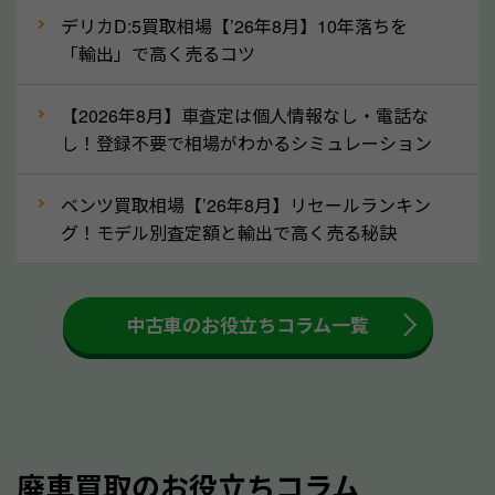
月割りで返還されるものです。ですから、自動車税の
デリカD:5買取相場【’26年8月】10年落ちを
「輸出」で高く売るコツ
還付金は早めに売却するほど多く還付されます。不要
な車は早めに廃車手続きをしたほうが良いでしょう。
【2026年8月】車査定は個人情報なし・電話な
し！登録不要で相場がわかるシミュレーション
③自動車税の還付金の扱いについて確認し
ましょう！
ベンツ買取相場【’26年8月】リセールランキン
車を廃車にすると、自動車税の還付金を受け取ること
グ！モデル別査定額と輸出で高く売る秘訣
ができる場合があります。廃車買取業者の中には、還
付金をお客様に返還しない業者もあります。廃車査定
中古車のお役立ちコラム一覧
をする際には、自動車税の還付金の返還があるかどう
かを確認するようにしてください。滋賀県のソコカラ
では、自動車税の還付金をお客様に返還しております
のでご安心ください。
④人気の車種は廃車でも高価買取が可能！
廃車買取のお役立ちコラム