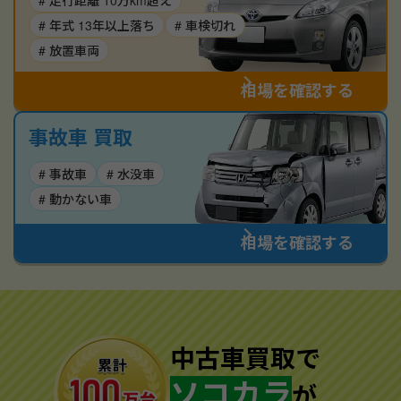
# 走行距離 10万km超え
# 年式 13年以上落ち
# 車検切れ
# 放置車両
相場を確認する
事故車 買取
# 事故車
# 水没車
# 動かない車
相場を確認する
中古車買取で
ソコカラ
が