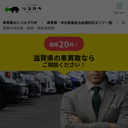
車買取のソコカラTOP
>
車買取・中古車査定の全国対応エリア一覧
>
滋
賀県の中古車・廃車・事故車買取
滋賀県
20
私たちが責任を持って
の車買取なら
簡単
秒！
査定いたします！
ソコカラの
滋賀県の車買取なら
ご相談ください！
20
入力完了！
秒で
無料で
カンタンWeb査定
電話か出張か、高い方の査定を提案。
高価買取!
だから
ご依頼いただいたお車を丁寧に査定いたします