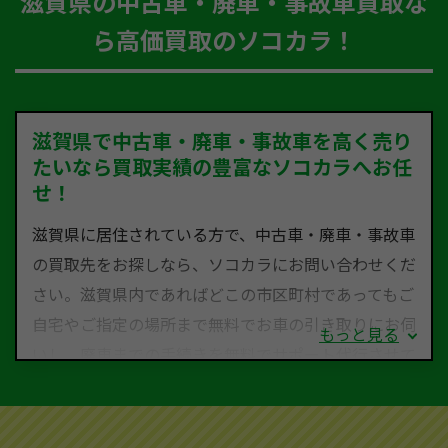
滋賀県の中古車・廃車・事故車買取な
ら高価買取のソコカラ！
滋賀県で中古車・廃車・事故車を高く売り
たいなら買取実績の豊富なソコカラへお任
せ！
滋賀県に居住されている方で、中古車・廃車・事故車
の買取先をお探しなら、ソコカラにお問い合わせくだ
さい。滋賀県内であればどこの市区町村であってもご
自宅やご指定の場所まで無料でお車の引き取りにお伺
もっと見る
いし、廃車までの手続きを無料でサポート代行させて
いただきます。古くなった車・廃車・事故車・故障車
など動かない車、水害車、不動車、乗らなくなってし
まった車、車検が切れて動かすことができない車でも