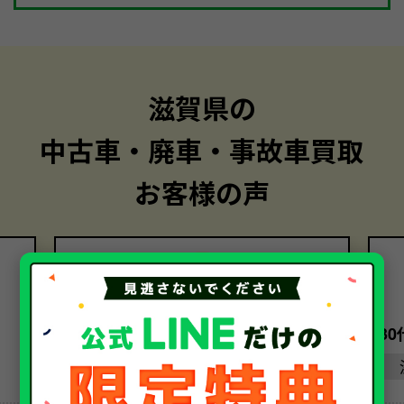
滋賀県の
中古車・廃車・事故車買取
お客様の声
30代・女性
3
滋賀県