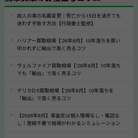
人気の車種は廃車の状態でも、高価買取が可能です。
特にスポーツカー・トラックのほか、海外で人気の国
故人の車の名義変更｜死亡から15日を過ぎても
産車は高く買取が可能です。「廃車＝買取できない」
迷わず手放す方法【行政書士監修】
というイメージがありますが、滋賀県の「ソコカラ」
なら廃車の車も適正価格で買取できます。他社で買取
ハリアー買取相場【’26年8月】10年落ちを買い
拒否となった車も価格がつく可能性があるので、諦め
叩かれずに輸出で高く売るコツ
ずに滋賀県の「ソコカラ」にご相談ください。古い車
ヴェルファイア買取相場【’26年8月】10年落ち
でも高価買取が可能なケースは珍しくないため、まず
でも「輸出」で高く売るコツ
はWebで簡単にできる無料査定をお試しください。
実際の買取実績を、車のメーカーや状態ごとに「買取
デリカD:5買取相場【’26年8月】10年落ちを
実績」で確認できます。
「輸出」で高く売るコツ
⑤車内の簡単な清掃で買取価格アップも！
【2026年8月】車査定は個人情報なし・電話な
しばらく乗っていない車は、車内のシートや座席の下
し！登録不要で相場がわかるシミュレーション
が汚れていることも多いです。シミや汚れが付着して
いると、買取査定時に影響する可能性も考えられま