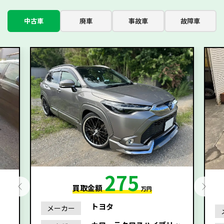
中古車
廃車
事故車
故障車
275
買取金額
万円
トヨタ
メーカー