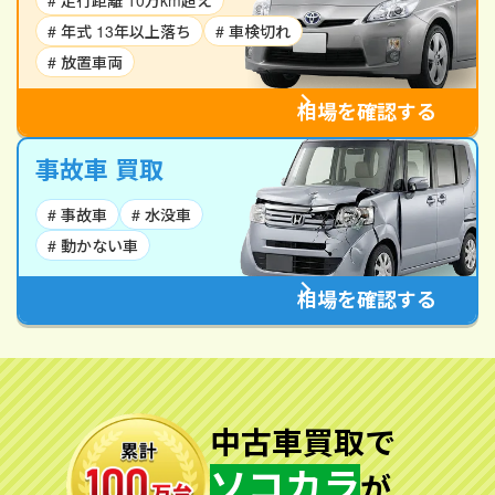
# 走行距離 10万km超え
# 年式 13年以上落ち
# 車検切れ
# 放置車両
相場を確認する
事故車 買取
# 事故車
# 水没車
# 動かない車
相場を確認する
中古車買取で
ソコカラ
が