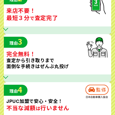
来店不要！
最短３分
査定完了
で
3
理由
完全無料！
査定から引き取りまで
面倒な手続きはぜんぶ丸投げ
4
理由
JPUC加盟で安心・安全！
不当な減額
行いません
は