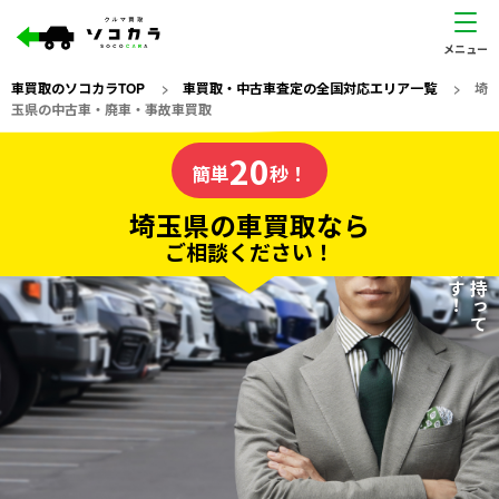
車買取のソコカラTOP
>
車買取・中古車査定の全国対応エリア一覧
>
埼
玉県の中古車・廃車・事故車買取
埼玉県
20
私たちが責任を持って
の車買取なら
簡単
秒！
査定いたします！
ソコカラの
埼玉県の車買取なら
ご相談ください！
20
入力完了！
秒で
無料で
カンタンWeb査定
電話か出張か、高い方の査定を提案。
高価買取!
だから
ご依頼いただいたお車を丁寧に査定いたします