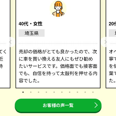
40代・女性
2
埼玉県
てく
売却の価格がとても良かったので、次
オ
近
に車を買い換える友人にもぜひ勧め
寧
持
たいサービスです。価格面でも接客面
を
でも、自信を持って太鼓判を押せる内
葉
容でした。
た
お客様の声一覧