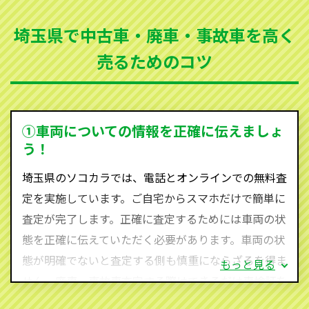
まった車、車検が切れて動かすことができない車でも
埼玉県で中古車・廃車・事故車を高く
買取可能です。
売るためのコツ
ソコカラは世界１１０か国に独自の販売ネットワーク
を持ち、国内に自社物流網、自社ヤードをもっている
ため、中間マージンがかかりません。だから高価買取
を実現し、お客様に利益を還元することができるので
①車両についての情報を正確に伝えましょ
す。
う！
埼玉県にお住まいであれば、まずはお気軽に（0120-
埼玉県のソコカラでは、電話とオンラインでの無料査
590-870）までお問い合わせ下さい。
定を実施しています。ご自宅からスマホだけで簡単に
査定・ご相談・見積もりはすべて無料で行います。安
査定が完了します。正確に査定するためには車両の状
心してお問い合わせください。
態を正確に伝えていただく必要があります。車両の状
態が明確でないと査定する側も慎重にならざるを得ま
もっと見る
せん。廃車・事故車査定する際はできるだけ車検証を
ご準備ください。車検証があることで車両状態や年式