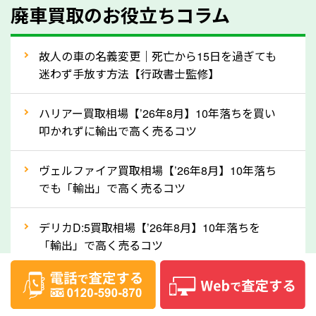
廃車買取のお役立ちコラム
人気の車種は廃車の状態でも、高価買取が可能です。
特にスポーツカー・トラックのほか、海外で人気の国
故人の車の名義変更｜死亡から15日を過ぎても
産車は高く買取が可能です。「廃車＝買取できない」
迷わず手放す方法【行政書士監修】
というイメージがありますが、埼玉県の「ソコカラ」
なら廃車の車も適正価格で買取できます。他社で買取
ハリアー買取相場【’26年8月】10年落ちを買い
拒否となった車も価格がつく可能性があるので、諦め
叩かれずに輸出で高く売るコツ
ずに埼玉県の「ソコカラ」にご相談ください。古い車
ヴェルファイア買取相場【’26年8月】10年落ち
でも高価買取が可能なケースは珍しくないため、まず
でも「輸出」で高く売るコツ
はWebで簡単にできる無料査定をお試しください。
実際の買取実績を、車のメーカーや状態ごとに「買取
デリカD:5買取相場【’26年8月】10年落ちを
実績」で確認できます。
「輸出」で高く売るコツ
⑤車内の簡単な清掃で買取価格アップも！
【2026年8月】車査定は個人情報なし・電話な
しばらく乗っていない車は、車内のシートや座席の下
し！登録不要で相場がわかるシミュレーション
が汚れていることも多いです。シミや汚れが付着して