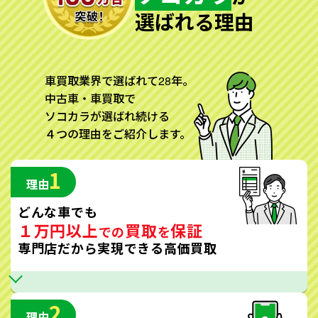
選ばれる理由
車買取業界で選ばれて28年。
中古車・車買取で
ソコカラが選ばれ続ける
４つの理由をご紹介します。
1
理由
どんな車でも
１万円以上
買取
保証
での
を
専門店だから実現できる高価買取
2
理由