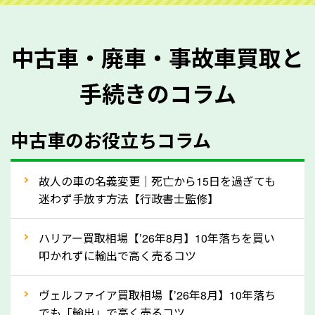
を正確に把握し、査定することができるため、査定価
格が上がりやすくなります。廃車・事故車査定の際に
中古車・廃車・事故車買取と
質問させていただく内容は以下の通りとなります。
手続きのコラム
メーカー／車種
年式
中古車のお役立ちコラム
型式／グレード
走行距離（例：約〇万キロ）
車検の満了日
故人の車の名義変更｜死亡から15日を過ぎても
迷わず手放す方法【行政書士監修】
内装や外装の状態
上記の情報を正確にお伝えいただくことで、正確な査
ハリアー買取相場【’26年8月】10年落ちを買い
定を行い高価買取価格をつけやすくなります。
叩かれずに輸出で高く売るコツ
②自動車税の還付金は早く売るほど多く返
ヴェルファイア買取相場【’26年8月】10年落ち
ってきます！
でも「輸出」で高く売るコツ