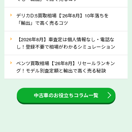
自動車税の還付金は、先に年払いしていた自動車税が
月割りで返還されるものです。ですから、自動車税の
デリカD:5買取相場【’26年8月】10年落ちを
「輸出」で高く売るコツ
還付金は早めに売却するほど多く還付されます。不要
な車は早めに廃車手続きをしたほうが良いでしょう。
【2026年8月】車査定は個人情報なし・電話な
し！登録不要で相場がわかるシミュレーション
③自動車税の還付金の扱いについて確認し
ましょう！
ベンツ買取相場【’26年8月】リセールランキン
車を廃車にすると、自動車税の還付金を受け取ること
グ！モデル別査定額と輸出で高く売る秘訣
ができる場合があります。廃車買取業者の中には、還
付金をお客様に返還しない業者もあります。廃車査定
中古車のお役立ちコラム一覧
をする際には、自動車税の還付金の返還があるかどう
かを確認するようにしてください。埼玉県のソコカラ
では、自動車税の還付金をお客様に返還しております
のでご安心ください。
④人気の車種は廃車でも高価買取が可能！