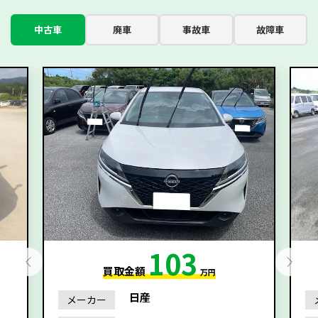
中古車
廃車
事故車
故障車
103
買取金額
万円
日産
メーカー