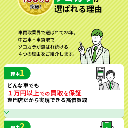
選ばれる理由
車買取業界で選ばれて28年。
中古車・車買取で
ソコカラが選ばれ続ける
４つの理由をご紹介します。
1
理由
どんな車でも
１万円以上
買取
保証
での
を
専門店だから実現できる高価買取
2
理由