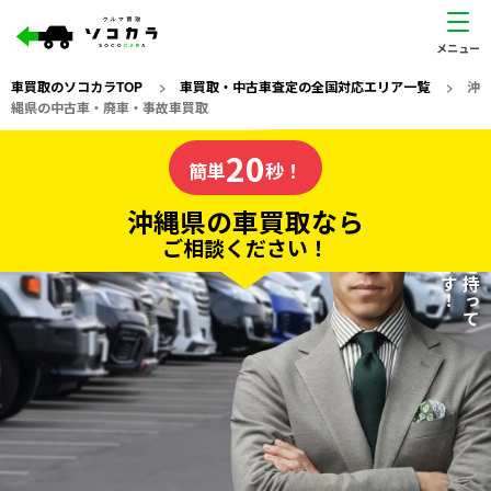
車買取のソコカラTOP
>
車買取・中古車査定の全国対応エリア一覧
>
沖
縄県の中古車・廃車・事故車買取
沖縄県
20
私たちが責任を持って
の車買取なら
簡単
秒！
査定いたします！
ソコカラの
沖縄県の車買取なら
ご相談ください！
20
入力完了！
秒で
無料で
カンタンWeb査定
電話か出張か、高い方の査定を提案。
高価買取!
だから
ご依頼いただいたお車を丁寧に査定いたします