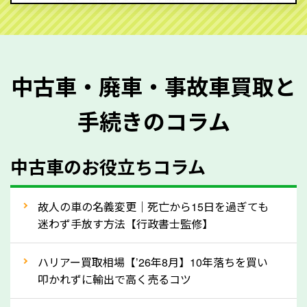
せん。廃車・事故車査定する際はできるだけ車検証を
ご準備ください。車検証があることで車両状態や年式
を正確に把握し、査定することができるため、査定価
格が上がりやすくなります。廃車・事故車査定の際に
中古車・廃車・事故車買取と
質問させていただく内容は以下の通りとなります。
手続きのコラム
メーカー／車種
年式
中古車のお役立ちコラム
型式／グレード
走行距離（例：約〇万キロ）
車検の満了日
故人の車の名義変更｜死亡から15日を過ぎても
迷わず手放す方法【行政書士監修】
内装や外装の状態
上記の情報を正確にお伝えいただくことで、正確な査
ハリアー買取相場【’26年8月】10年落ちを買い
定を行い高価買取価格をつけやすくなります。
叩かれずに輸出で高く売るコツ
②自動車税の還付金は早く売るほど多く返