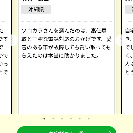
沖縄県
た
ソコカラさんを選んだのは、高価買
自
です
取と丁寧な電話対応のおかげです。愛
き
で
着のある車が故障しても買い取っても
で
かで
らえたのは本当に助かりました。
く
かっ
人
たで
と