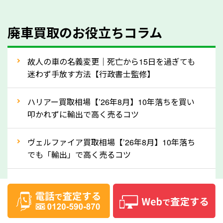
のでご安心ください。
④人気の車種は廃車でも高価買取が可能！
廃車買取のお役立ちコラム
人気の車種は廃車の状態でも、高価買取が可能です。
特にスポーツカー・トラックのほか、海外で人気の国
故人の車の名義変更｜死亡から15日を過ぎても
産車は高く買取が可能です。「廃車＝買取できない」
迷わず手放す方法【行政書士監修】
というイメージがありますが、沖縄県の「ソコカラ」
なら廃車の車も適正価格で買取できます。他社で買取
ハリアー買取相場【’26年8月】10年落ちを買い
拒否となった車も価格がつく可能性があるので、諦め
叩かれずに輸出で高く売るコツ
ずに沖縄県の「ソコカラ」にご相談ください。古い車
ヴェルファイア買取相場【’26年8月】10年落ち
でも高価買取が可能なケースは珍しくないため、まず
でも「輸出」で高く売るコツ
はWebで簡単にできる無料査定をお試しください。
実際の買取実績を、車のメーカーや状態ごとに「買取
デリカD:5買取相場【’26年8月】10年落ちを
実績」で確認できます。
「輸出」で高く売るコツ
⑤車内の簡単な清掃で買取価格アップも！
【2026年8月】車査定は個人情報なし・電話な