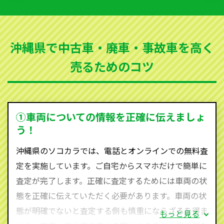
いただきます。古くなった車・廃車・事故車・故障車
など動かない車、水害車、不動車、乗らなくなってし
まった車、車検が切れて動かすことができない車でも
沖縄県で中古車・廃車・事故車を高く
買取可能です。
売るためのコツ
ソコカラは世界１１０か国に独自の販売ネットワーク
を持ち、国内に自社物流網、自社ヤードをもっている
ため、中間マージンがかかりません。だから高価買取
を実現し、お客様に利益を還元することができるので
①車両についての情報を正確に伝えましょ
す。
う！
沖縄県にお住まいであれば、まずはお気軽に（0120-
沖縄県のソコカラでは、電話とオンラインでの無料査
590-870）までお問い合わせ下さい。
定を実施しています。ご自宅からスマホだけで簡単に
査定・ご相談・見積もりはすべて無料で行います。安
査定が完了します。正確に査定するためには車両の状
心してお問い合わせください。
態を正確に伝えていただく必要があります。車両の状
態が明確でないと査定する側も慎重にならざるを得ま
もっと見る