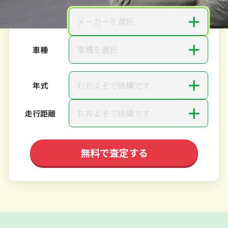
＋
メーカーを選択
メーカー
＋
車種を選択
車種
＋
おおよそで結構です
年式
＋
おおよそで結構です
走行距離
無料で査定する