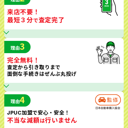
来店不要！
最短３分
査定完了
で
3
理由
完全無料！
査定から引き取りまで
面倒な手続きはぜんぶ丸投げ
4
理由
JPUC加盟で安心・安全！
不当な減額
行いません
は