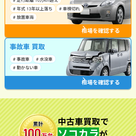
# 走行距離 10万km超え
# 年式 13年以上落ち
# 車検切れ
# 放置車両
相場を確認する
事故車 買取
# 事故車
# 水没車
# 動かない車
相場を確認する
中古車買取で
ソコカラ
が