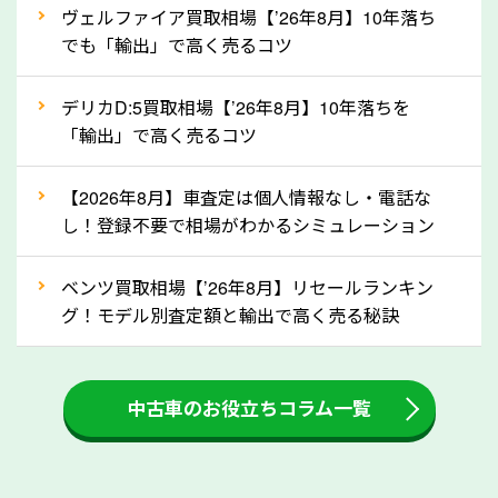
ヴェルファイア買取相場【’26年8月】10年落ち
ってきます！
でも「輸出」で高く売るコツ
自動車税の還付金は、先に年払いしていた自動車税が
月割りで返還されるものです。ですから、自動車税の
デリカD:5買取相場【’26年8月】10年落ちを
「輸出」で高く売るコツ
還付金は早めに売却するほど多く還付されます。不要
な車は早めに廃車手続きをしたほうが良いでしょう。
【2026年8月】車査定は個人情報なし・電話な
し！登録不要で相場がわかるシミュレーション
③自動車税の還付金の扱いについて確認し
ましょう！
ベンツ買取相場【’26年8月】リセールランキン
車を廃車にすると、自動車税の還付金を受け取ること
グ！モデル別査定額と輸出で高く売る秘訣
ができる場合があります。廃車買取業者の中には、還
付金をお客様に返還しない業者もあります。廃車査定
中古車のお役立ちコラム一覧
をする際には、自動車税の還付金の返還があるかどう
かを確認するようにしてください。沖縄県のソコカラ
では、自動車税の還付金をお客様に返還しております