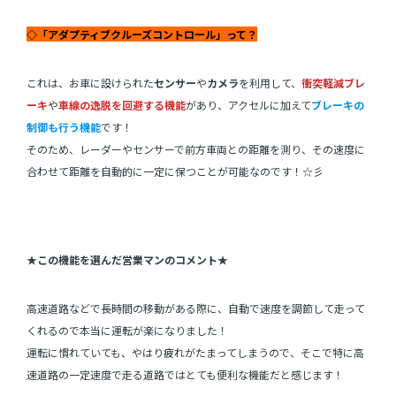
◇「アダプティブクルーズコントロール」って？
これは、お車に設けられた
センサー
や
カメラ
を利用して、
衝突軽減ブレ
ーキ
や
車線の逸脱を回避する機能
があり、アクセルに加えて
ブレーキの
制御も行う機能
です！
そのため、レーダーやセンサーで前方車両との距離を測り、その速度に
合わせて距離を自動的に一定に保つことが可能なのです！☆彡
★この機能を選んだ営業マンのコメント★
高速道路などで長時間の移動がある際に、自動で速度を調節して走って
くれるので本当に運転が楽になりました！
運転に慣れていても、やはり疲れがたまってしまうので、そこで特に高
速道路の一定速度で走る道路ではとても便利な機能だと感じます！