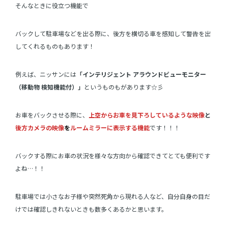
そんなときに役立つ機能で
バックして駐車場などを出る際に、後方を横切る車を感知して警告を出
してくれるものもあります！
例えば、ニッサンには
「インテリジェント アラウンドビューモニター
（移動物 検知機能付）」
というものもがあります☆彡
お車をバックさせる際に、
上空からお車を見下ろしているような映像
と
後方カメラの映像
を
ルームミラーに表示する機能
です！！！
バックする際にお車の状況を様々な方向から確認できてとても便利です
よね…！！
駐車場では小さなお子様や突然死角から現れる人など、自分自身の目だ
けでは確認しきれないときも数多くあるかと思います。