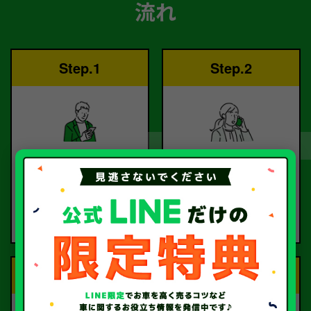
流れ
Step.1
Step.2
ご依頼
査定
お電話または査定フォー
査定のプロが
ムより
お電話で回答いたしま
ご依頼ください。
す。
Step.3
Step.4