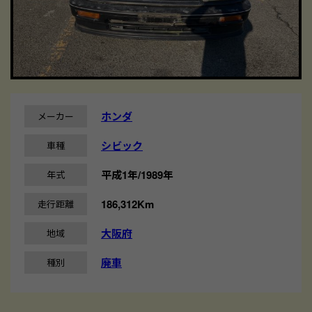
ホンダ
メーカー
シビック
車種
平成1年/1989年
年式
186,312Km
走行距離
大阪府
地域
廃車
種別