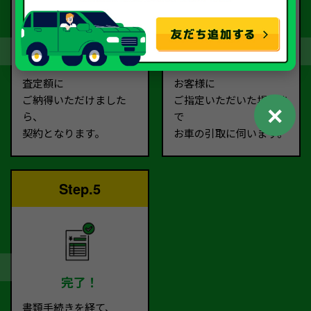
契約
お引取り
査定額に
お客様に
ご納得いただけました
ご指定いただいた場所ま
✕
ら、
で
契約となります。
お車の引取に伺います。
Step.5
完了！
書類手続きを経て、