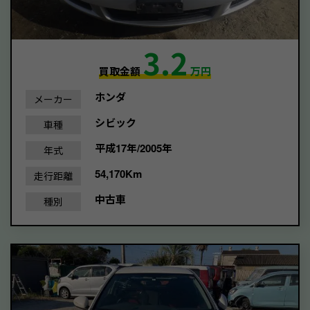
3.2
買取金額
万円
ホンダ
メーカー
シビック
車種
平成17年/2005年
年式
54,170Km
走行距離
中古車
種別