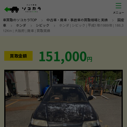
車買取のソコカラTOP
>
中古車・廃車・事故車の買取相場と実績
>
国産
車
>
ホンダ
>
シビック
>
ホンダ | シビック | 平成1年/1989年 | 186,3
12Km | 大阪府 | 廃車 | 買取実績
151,000
買取金額
円