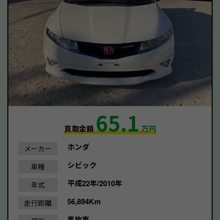
65.1
買取金額
万円
ホンダ
メーカー
シビック
車種
平成22年/2010年
年式
56,894Km
走行距離
事故車