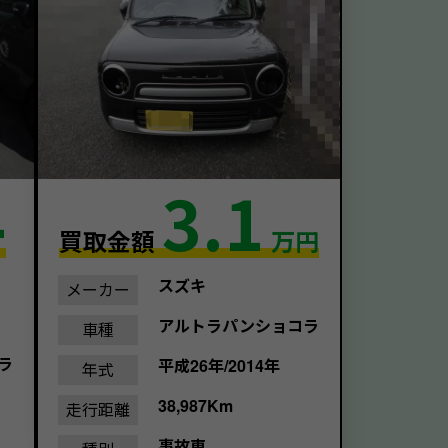
4
3.1
買取金額
万円
スズキ
メーカー
アルトラパンショコラ
車種
ラ
平成26年/2014年
年式
38,987Km
走行距離
事故車