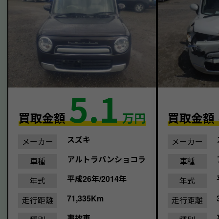
5.1
買取金額
万円
買取金額
スズキ
メーカー
メーカー
アルトラパンショコラ
車種
車種
平成26年/2014年
年式
年式
71,335Km
走行距離
走行距離
事故車