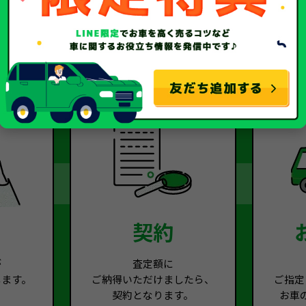
2
Step.3
契約
が
査定額に
します。
ご納得いただけましたら、
ご指定
契約となります。
お車