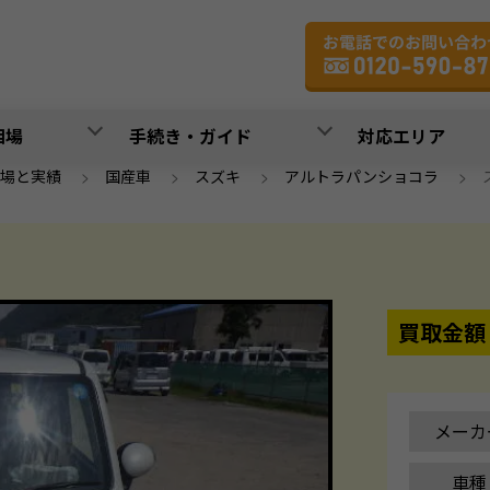
相場
手続き・ガイド
対応エリア
場と実績
>
国産車
>
スズキ
>
アルトラパンショコラ
>
買取金額
メーカ
車種