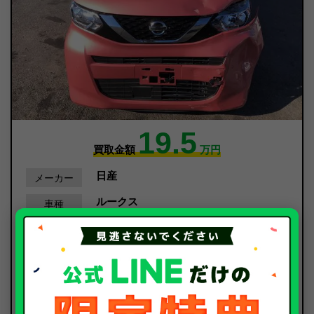
19.5
買取金額
万円
日産
メーカー
ルークス
車種
令和4年/2022年
年式
935Km
走行距離
事故車
種別
2025年1月
査定時期