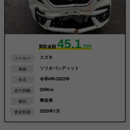
45.1
買取金額
万円
スズキ
メーカー
ソリオバンディット
車種
令和4年/2022年
年式
269Km
走行距離
事故車
種別
2025年1月
査定時期