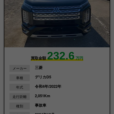
232.6
買取金額
万円
三菱
メーカー
デリカD5
車種
令和4年/2022年
年式
2,051Km
走行距離
事故車
種別