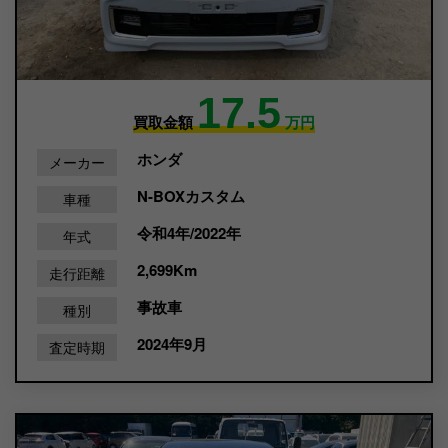
17.5
買取金額
万円
ホンダ
メーカー
N-BOXカスタム
車種
令和4年/2022年
年式
2,699Km
走行距離
事故車
種別
2024年9月
査定時期