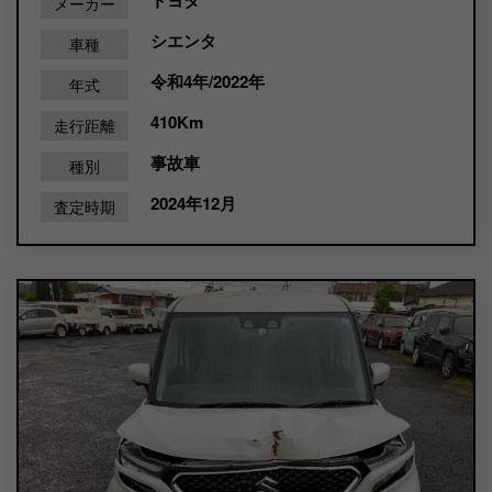
メーカー
シエンタ
車種
令和4年/2022年
年式
410Km
走行距離
事故車
種別
2024年12月
査定時期