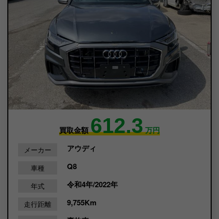
612.3
買取金額
万円
アウディ
メーカー
Q8
車種
令和4年/2022年
年式
9,755Km
走行距離