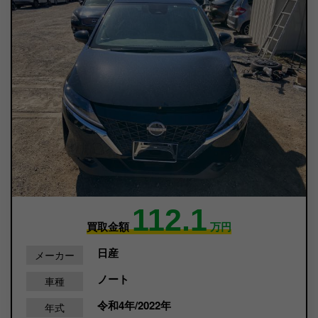
112.1
買取金額
万円
日産
メーカー
ノート
車種
令和4年/2022年
年式