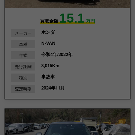
15.1
買取金額
万円
ホンダ
メーカー
N-VAN
車種
令和4年/2022年
年式
3,015Km
走行距離
事故車
種別
2024年11月
査定時期