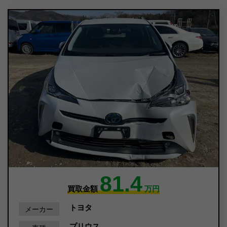
81.4
買取金額
万円
トヨタ
メーカー
プリウス