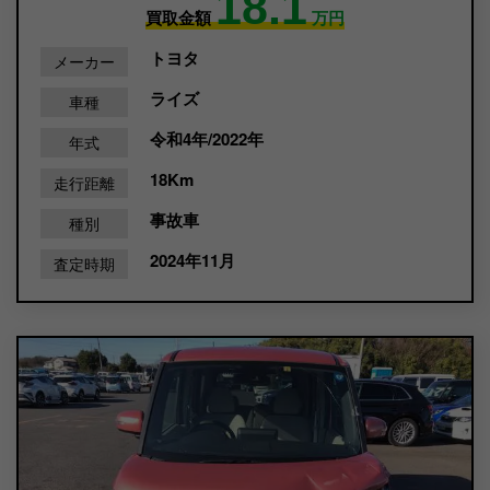
18.1
買取金額
万円
トヨタ
メーカー
ライズ
車種
令和4年/2022年
年式
18Km
走行距離
事故車
種別
2024年11月
査定時期