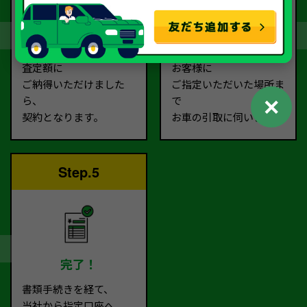
契約
お引取り
査定額に
お客様に
ご納得いただけました
ご指定いただいた場所ま
✕
ら、
で
契約となります。
お車の引取に伺います。
Step.5
完了！
書類手続きを経て、
当社から指定口座へ