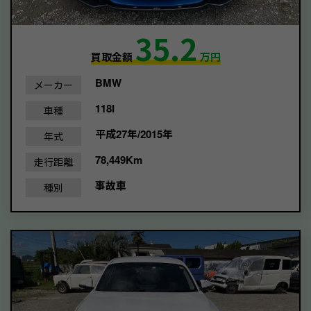
35.2
買取金額
万円
BMW
メーカー
118I
車種
平成27年/2015年
年式
78,449Km
走行距離
事故車
種別