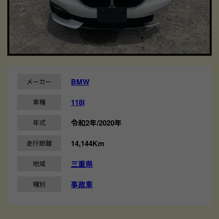
BMW
メーカー
118I
車種
令和2年/2020年
年式
14,144Km
走行距離
三重県
地域
事故車
種別