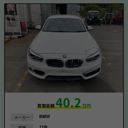
40.2
買取金額
万円
BMW
メーカー
118I
車種