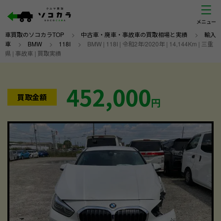
車買取のソコカラTOP
>
中古車・廃車・事故車の買取相場と実績
>
輸入
車
>
BMW
>
118I
>
BMW | 118I | 令和2年/2020年 | 14,144Km | 三重
県 | 事故車 | 買取実績
452,000
買取金額
円