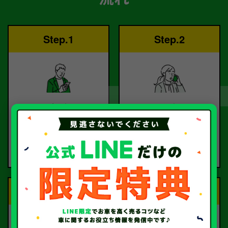
Step.1
Step.2
ご依頼
査定
お電話または査定フォー
査定のプロが
ムより
お電話で回答いたしま
ご依頼ください。
す。
Step.3
Step.4