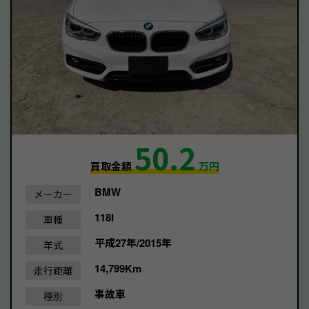
50.2
買取金額
万円
BMW
メーカー
118I
車種
平成27年/2015年
年式
14,799Km
走行距離
事故車
種別