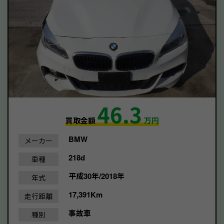
46.3
買取金額
万円
BMW
メーカー
218d
車種
平成30年/2018年
年式
17,391Km
走行距離
事故車
種別