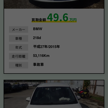
49.6
買取金額
万円
BMW
メーカー
218d
車種
平成27年/2015年
年式
53,116Km
走行距離
事故車
種別