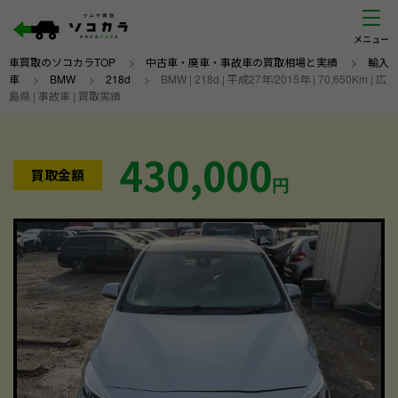
車買取のソコカラTOP
>
中古車・廃車・事故車の買取相場と実績
>
輸入
車
>
BMW
>
218d
>
BMW | 218d | 平成27年/2015年 | 70,650Km | 広
島県 | 事故車 | 買取実績
430,000
買取金額
円