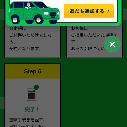
契約
お引取り
査定額に
お客様に
ご納得いただけました
ご指定いただいた場所ま
✕
ら、
で
契約となります。
お車の引取に伺います。
Step.5
完了！
書類手続きを経て、
当社から指定口座へ