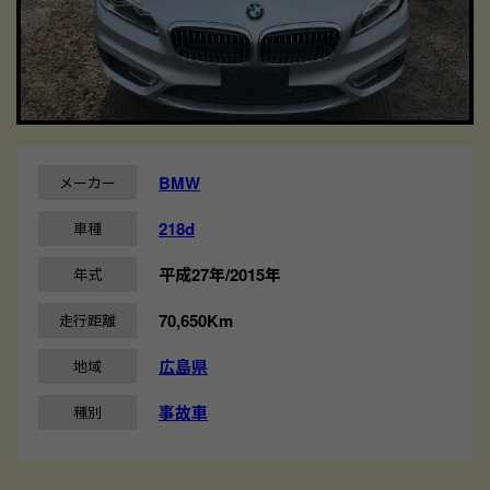
BMW
メーカー
218d
車種
平成27年/2015年
年式
70,650Km
走行距離
広島県
地域
事故車
種別