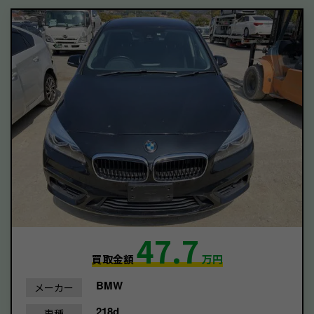
47.7
買取金額
万円
BMW
メーカー
218d
車種