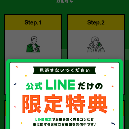
Step.1
Step.2
ご依頼
査定
お電話または査定フォー
査定のプロが
ムより
お電話で回答いたしま
ご依頼ください。
す。
Step.3
Step.4