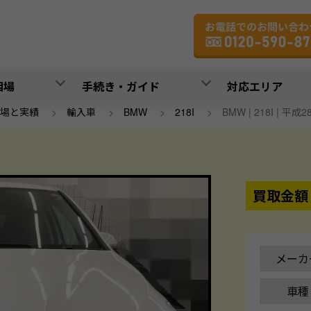
相場
手続き・ガイド
対応エリア
場と実績
>
輸入車
>
BMW
>
218I
>
BMW | 218I | 平成
買取金額
メーカ
車種