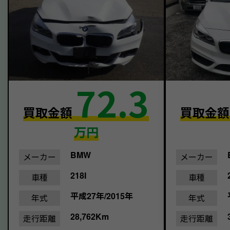
72.3
買取金額
買取金
万円
BMW
メーカー
メーカー
218I
車種
車種
平成27年/2015年
年式
年式
28,762Km
走行距離
走行距離