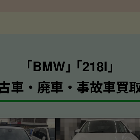
｢BMW｣ ｢218I｣
古車・廃車・事故車買