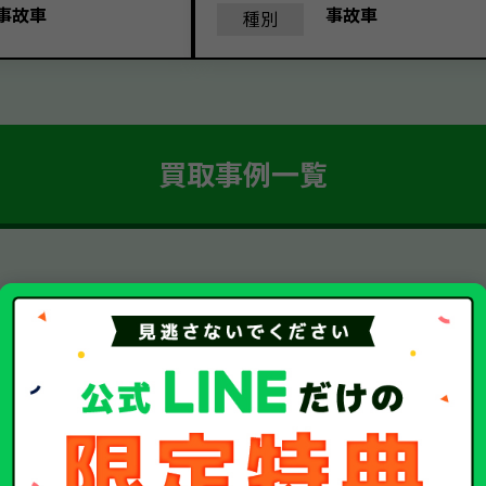
事故車
事故車
種別
買取事例一覧
簡単 5ステップ！
車・廃車・事故車買取