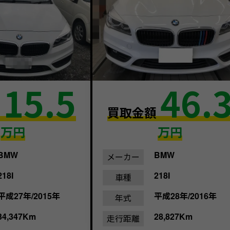
15.5
46.
額
買取金額
万円
万円
BMW
BMW
メーカー
218I
218I
車種
平成27年/2015年
平成28年/2016年
年式
34,347Km
28,827Km
走行距離