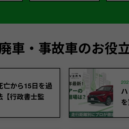
廃車・事故車のお役
202
亡から15日を過
ハ
法【行政書士監
を