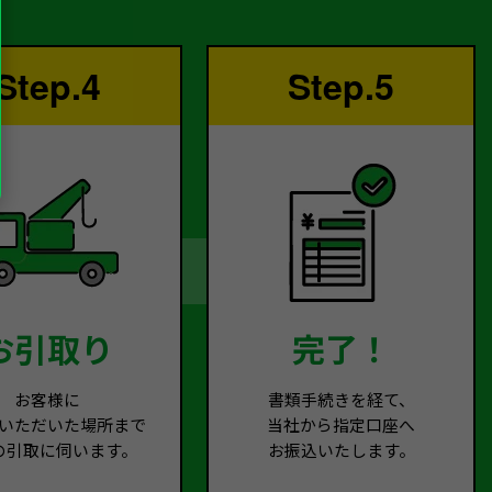
Step.4
Step.5
お引取り
完了！
お客様に
書類手続きを経て、
いただいた場所まで
当社から指定口座へ
の引取に伺います。
お振込いたします。