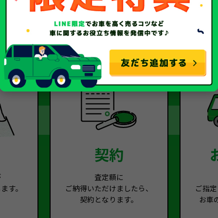
2
Step.3
契約
が
査定額に
します。
ご納得いただけましたら、
ご指定
契約となります。
お車