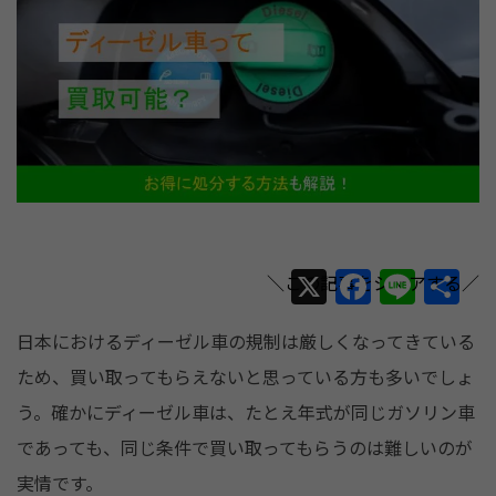
X
F
Li
共
a
n
有
日本におけるディーゼル車の規制は厳しくなってきている
c
e
ため、買い取ってもらえないと思っている方も多いでしょ
e
う。確かにディーゼル車は、たとえ年式が同じガソリン車
b
であっても、同じ条件で買い取ってもらうのは難しいのが
o
実情です。