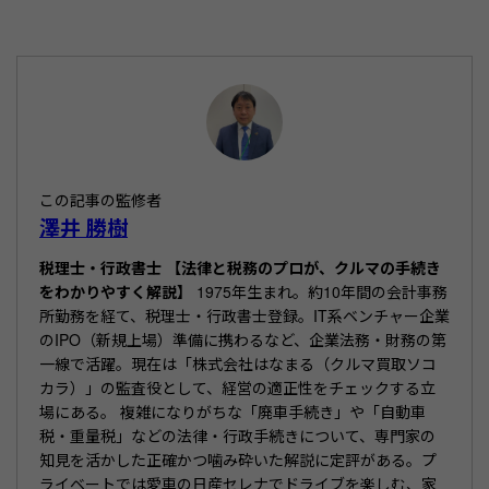
a
n
有
c
e
e
b
o
o
この記事の監修者
k
澤井 勝樹
税理士・行政書士 【法律と税務のプロが、クルマの手続き
をわかりやすく解説】
1975年生まれ。約10年間の会計事務
所勤務を経て、税理士・行政書士登録。IT系ベンチャー企業
のIPO（新規上場）準備に携わるなど、企業法務・財務の第
一線で活躍。現在は「株式会社はなまる（クルマ買取ソコ
カラ）」の監査役として、経営の適正性をチェックする立
場にある。 複雑になりがちな「廃車手続き」や「自動車
税・重量税」などの法律・行政手続きについて、専門家の
知見を活かした正確かつ噛み砕いた解説に定評がある。プ
ライベートでは愛車の日産セレナでドライブを楽しむ、家