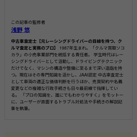
o
o
この記事の監修者
k
浅野 悠
中古車査定士【元レーシングドライバーの目線を持つ、ク
ルマ査定と実務のプロ】
1987年生まれ。「クルマ買取ソコ
カラ」の小売事業部門を統括する責任者。 学生時代はレー
シングドライバーとして活動し、ドライビングテクニック
だけでなく、マシンの構造や整備に至るまで深い造詣を持
つ。現在はその専門知識を活かし、JAAI認定 中古車査定士
として車両の適正な価値判断を行うほか、売買契約や名義
変更などの複雑な行政手続きも日々最前線で指揮してい
る。 「プロの知識を、誰にでもわかりやすく」をモットー
に、ユーザーが直面するトラブル対処法や手続きの解説記
事を執筆。