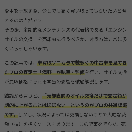
o
o
愛車を手放す際、少しでも高く買い取ってもらいたいと考
k
えるのは当然です。
その際、定期的なメンテナンスの代表格である「エンジン
オイルの交換」を売却前に行うべきか、迷う方は非常に多
くいらっしゃいます。
この記事では、
車買取ソコカラで数多くの中古車を見てき
たプロの査定士「浅野」が執筆・監修
を行い、オイル交換
が買取価格に与える本当の影響を徹底解説します。
結論から言うと、
「売却直前のオイル交換だけで査定額が
劇的に上がることはほぼない」というのがプロの共通認識
です。
しかし、状況によっては交換しないことで大幅な減
額（損）を招くケースもあります。この記事を読んで、売