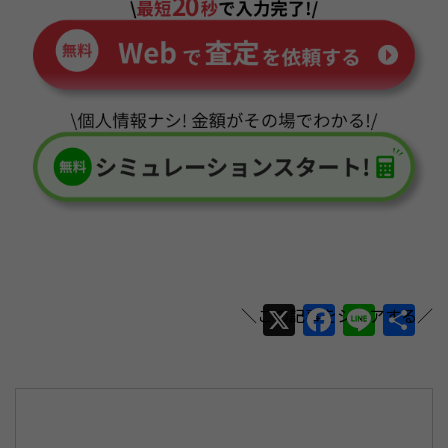
X
F
Li
共
a
n
有
c
e
e
b