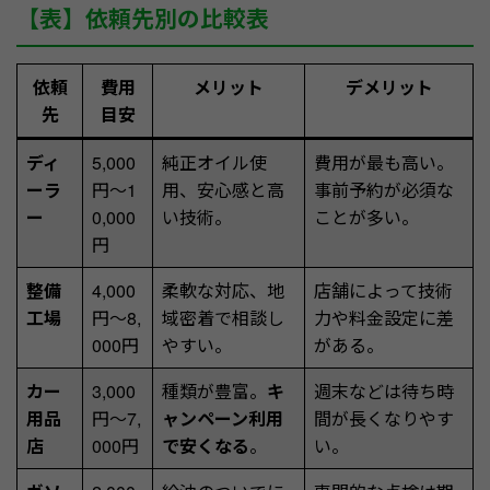
【表】依頼先別の比較表
依頼
費用
メリット
デメリット
先
目安
ディ
5,000
純正オイル使
費用が最も高い。
ーラ
円〜1
用、安心感と高
事前予約が必須な
ー
0,000
い技術。
ことが多い。
円
整備
4,000
柔軟な対応、地
店舗によって技術
工場
円〜8,
域密着で相談し
力や料金設定に差
000円
やすい。
がある。
カー
3,000
種類が豊富。
キ
週末などは待ち時
用品
円〜7,
ャンペーン利用
間が長くなりやす
店
000円
で安くなる
。
い。