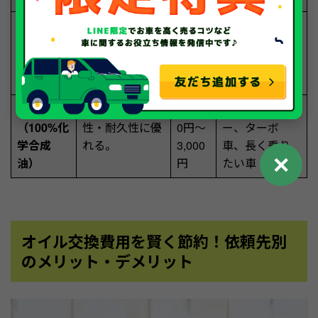
部分合成
性能と価格のバ
約1,00
日常使いから
油
ランスが良い。
0円〜
高速走行まで
1,500
幅広く
円
全合成油
高性能で耐熱
約1,50
スポーツカ
（100%化
性・耐久性に優
0円〜
ー、ターボ
学合成
れる。
3,000
車、長く乗り
✕
油）
円
たい車
オイル交換費用を賢く節約！依頼先別
のメリット・デメリット