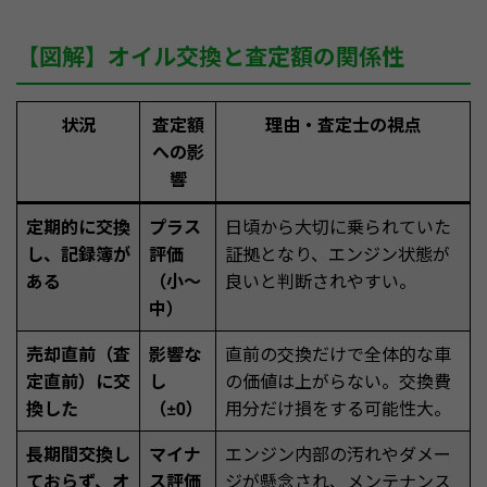
【図解】オイル交換と査定額の関係性
状況
査定額
理由・査定士の視点
への影
響
定期的に交換
プラス
日頃から大切に乗られていた
し、記録簿が
評価
証拠となり、エンジン状態が
ある
（小〜
良いと判断されやすい。
中）
売却直前（査
影響な
直前の交換だけで全体的な車
定直前）に交
し
の価値は上がらない。交換費
換した
（±0）
用分だけ損をする可能性大。
長期間交換し
マイナ
エンジン内部の汚れやダメー
ておらず、オ
ス評価
ジが懸念され、メンテナンス