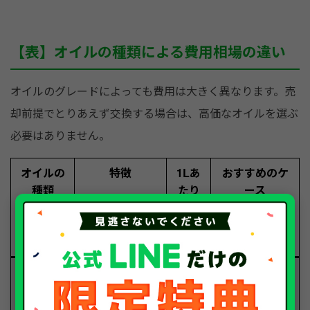
【表】オイルの種類による費用相場の違い
オイルのグレードによっても費用は大きく異なります。売
却前提でとりあえず交換する場合は、高価なオイルを選ぶ
必要はありません。
オイルの
特徴
1Lあ
おすすめのケ
種類
たり
ース
の費
用相
場
鉱物油
安価でベーシッ
約500
コストを抑え
ク。一般的な街
円〜1,
たい、近々売
乗りに最適。
000円
却予定