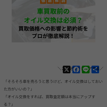
X
F
Li
共
a
n
有
「そろそろ車を売ろうと思うけど、オイル交換はしておい
c
e
た方がいいの？」
e
「オイル交換をすれば、買取査定額は本当にアップす
b
る？」