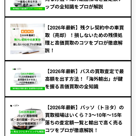
ップの全知識をプロが解説
【2026年最新】残クレ契約中の車買
取（売却）！損しないための残債処
理と高価買取のコツをプロが徹底解
説！
【2026年最新】バスの買取査定で最
高額を出す方法！「海外輸出」が鍵
を握る高価買取の全知識
【2026年最新】パッソ（トヨタ）の
買取相場はいくら？3～10年〜15年
落ちの査定額一覧と輸出で高く売る
コツをプロが徹底解説！