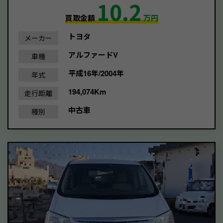
10.2
買取金額
万円
トヨタ
メーカー
アルファードV
車種
平成16年/2004年
年式
194,074Km
走行距離
中古車
種別