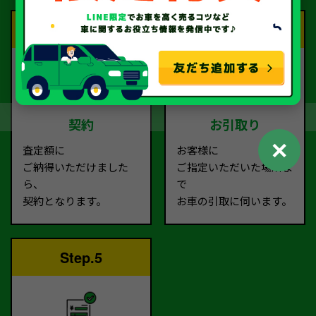
Step.3
Step.4
契約
お引取り
✕
査定額に
お客様に
ご納得いただけました
ご指定いただいた場所ま
ら、
で
契約となります。
お車の引取に伺います。
Step.5