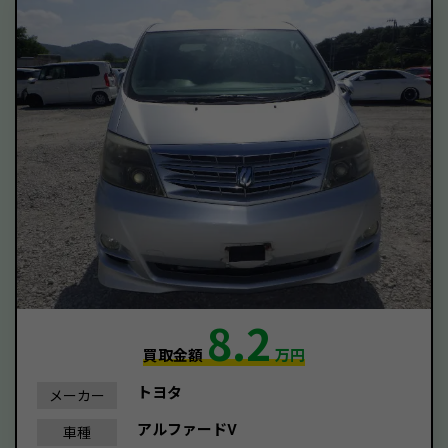
8.2
買取金額
万円
トヨタ
メーカー
アルファードV
車種