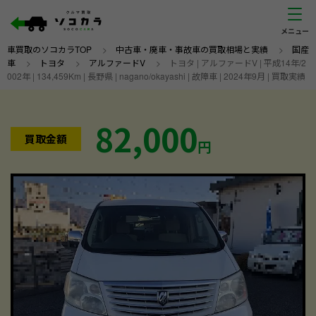
車買取のソコカラTOP
>
中古車・廃車・事故車の買取相場と実績
>
国産
車
>
トヨタ
>
アルファードV
>
トヨタ | アルファードV | 平成14年/2
002年 | 134,459Km | 長野県 | nagano/okayashi | 故障車 | 2024年9月 | 買取実績
82,000
買取金額
円