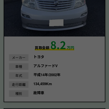
8.2
買取金額
万円
トヨタ
メーカー
アルファードV
車種
平成14年/2002年
年式
134,459Km
走行距離
故障車
種別