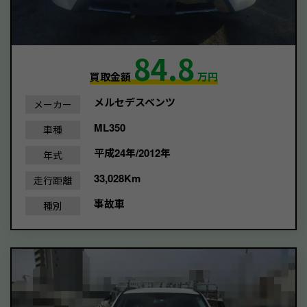
84.8
買取金額
万円
メルセデスベンツ
メーカー
ML350
車種
平成24年/2012年
年式
33,028Km
走行距離
事故車
種別