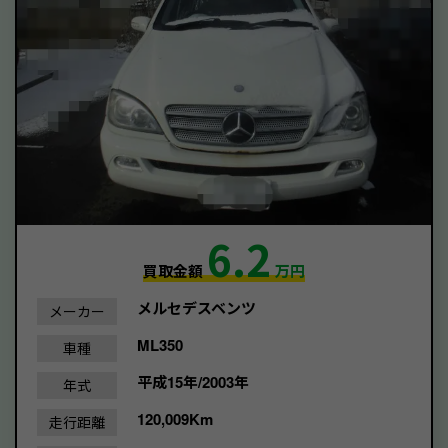
6.2
買取金額
万円
メルセデスベンツ
メーカー
ML350
車種
平成15年/2003年
年式
120,009Km
走行距離