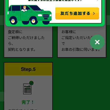
契約
お引取り
査定額に
お客様に
ご納得いただけました
ご指定いただいた場所ま
✕
ら、
で
契約となります。
お車の引取に伺います。
Step.5
完了！