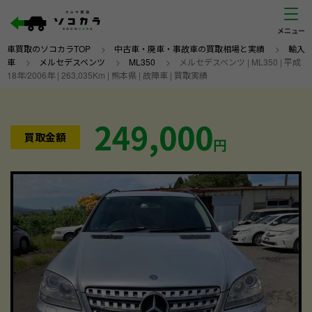
車買取のソコカラTOP
>
中古車・廃車・事故車の買取相場と実績
>
輸入
車
>
メルセデスベンツ
>
ML350
>
メルセデスベンツ | ML350 | 平成
18年/2006年 | 263,035Km | 熊本県 | 故障車 | 買取実績
249,000
買取金額
円