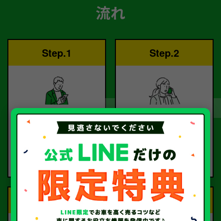
流れ
Step.1
Step.2
ご依頼
査定
お電話または査定フォー
査定のプロが
ムより
お電話で回答いたしま
ご依頼ください。
す。
Step.3
Step.4