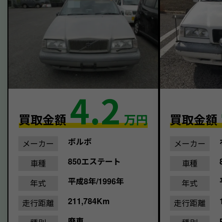
4.2
買取金額
万円
買取金額
ボルボ
メーカー
メーカー
850エステート
車種
車種
平成8年/1996年
年式
年式
211,784Km
走行距離
走行距離
廃車