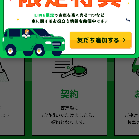
2
Step.3
契約
が
査定額に
します。
ご納得いただけましたら、
ご指定
契約となります。
お車