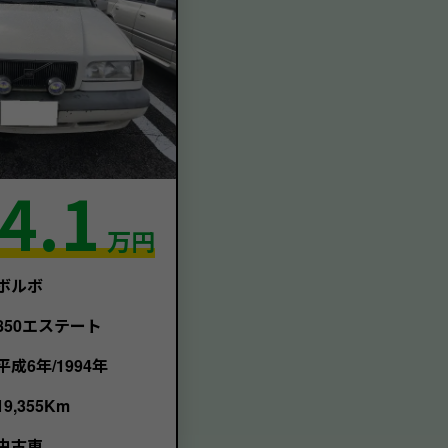
4.1
万円
ボルボ
850エステート
平成6年/1994年
19,355Km
中古車