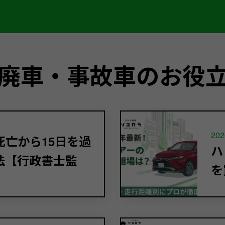
廃車・事故車のお役
202
亡から15日を過
ハ
法【行政書士監
を