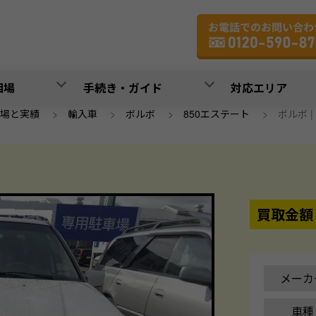
相場
手続き・ガイド
対応エリア
場と実績
>
輸入車
>
ボルボ
>
850エステート
>
ボルボ | 
買取金額
メーカ
車種