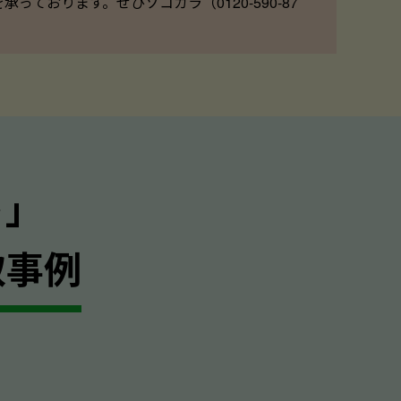
ております。ぜひソコカラ（0120-590-87
｣
取事例